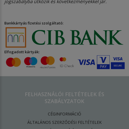
jogszabályba ütközik és következményekkel jár.
Bankkártyás fizetési szolgáltató:
Elfogadott kártyák:
FELHASZNÁLÓI FELTÉTELEK ÉS
SZABÁLYZATOK
CÉGINFORMÁCIÓ
ÁLTALÁNOS SZERZŐDÉSI FELTÉTELEK