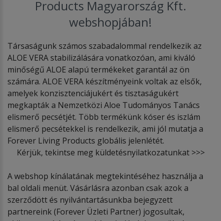
Products Magyarország Kft.
webshopjában!
Társaságunk számos szabadalommal rendelkezik az
ALOE VERA stabilizálására vonatkozóan, ami kiváló
minőségű ALOE alapú termékeket garantál az ön
számára. ALOE VERA készítményeink voltak az elsők,
amelyek konzisztenciájukért és tisztaságukért
megkapták a Nemzetközi Aloe Tudományos Tanács
elismerő pecsétjét. Több termékünk kóser és iszlám
elismerő pecsétekkel is rendelkezik, ami jól mutatja a
Forever Living Products globális jelenlétét.
Kérjük, tekintse meg küldetésnyilatkozatunkat >>>
A webshop kínálatának megtekintéséhez használja a
bal oldali menüt. Vásárlásra azonban csak azok a
szerződött és nyilvántartásunkba bejegyzett
partnereink (Forever Üzleti Partner) jogosultak,