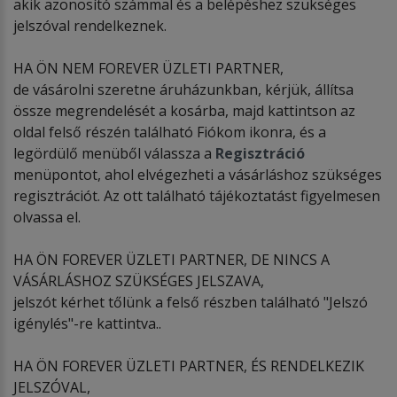
akik azonosító számmal és a belépéshez szükséges
jelszóval rendelkeznek.
HA ÖN NEM FOREVER ÜZLETI PARTNER,
de vásárolni szeretne áruházunkban, kérjük, állítsa
össze megrendelését a kosárba, majd kattintson az
oldal felső részén található Fiókom ikonra, és a
legördülő menüből válassza a
Regisztráció
menüpontot, ahol elvégezheti a vásárláshoz szükséges
regisztrációt. Az ott található tájékoztatást figyelmesen
olvassa el.
HA ÖN FOREVER ÜZLETI PARTNER, DE NINCS A
VÁSÁRLÁSHOZ SZÜKSÉGES JELSZAVA,
jelszót kérhet tőlünk a felső részben található "Jelszó
igénylés"-re kattintva..
HA ÖN FOREVER ÜZLETI PARTNER, ÉS RENDELKEZIK
JELSZÓVAL,