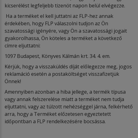
kicserélést legfeljebb tizenöt napon belül elvégezze.
Ha a terméket el kell juttatni az FLP-hez annak
érdekében, hogy FLP válaszolni tudjon az Ön
szavatossági igényére, vagy Ön a szavatossági jogait
gyakorolhassa, Ön köteles a terméket a következő
címre eljuttatni:
1097 Budapest, Könyves Kálmán krt. 34. 4. em.
Kérjük, hogy a visszaküldés díját előlegezze meg, jogos
reklamáció esetén a postaköltséget visszafizetjük
Önnek!
Amennyiben azonban a hiba jellege, a termék típusa
vagy annak felszerelése miatt a terméket nem tudja
eljuttatni, vagy az túlzott nehézséggel járna, felkérhető
arra, hogy a Terméket előzetesen egyeztetett
időpontban a FLP rendelkezésére bocsássa.