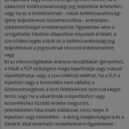
választott kellékszavatossági jog teljesítése lehetetlen,
vagy ha az a kötelezettnek - másik kellékszavatossági
igény teljesítésével összehasonlítva - aránytalan
többletköltséget eredményezne, figyelembe véve a
szolgáltatás hibátlan állapotban képviselt értékét, a
szerződésszegés súlyát és a kellékszavatossági jog
teljesítésével a jogosultnak okozott érdeksérelmet;
vagy
b)
az ellenszolgáltatás arányos leszállítását igényelheti,
a hibát a FLP költségére maga kijavíthatja vagy mással
kijavíttathatja, vagy a szerződéstől elállhat, ha a FLP a
kijavítást vagy a kicserélést nem vállalta, e
kötelezettségének a lenti feltételekkel nem tud eleget
tenni, vagy ha a vásárlónak a kijavításhoz vagy
kicseréléshez fűződő érdeke megszűnt.
Jelentéktelen hiba miatt elállásnak nincs helye. A
kijavítást vagy kicserélést - a dolog tulajdonságaira és a
Vásárló által elvárható rendeltetésére figyelemmel -