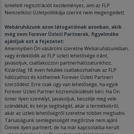
ismételt regisztrációt kezdeményez, ami az FLP
Nemzetközi Üzletpolitikája szerint nem megengedett.
Webáruházunk azon látogatóinak azonban, akik
még nem Forever Üzleti Partnerek, figyelmébe
ajánljuk ezt a fejezetet:
Amennyiben Ön vásárolni szeretne Webáruházunkban,
vagy érdeklődik az FLP üzleti lehetősége iránt,
javasoljuk, csatlakozzon partnerhálózatunkhoz.
Kizárólag 18. éven felüliek csatlakozhatnak az FLP
hálózathoz és köthetnek Forever Üzleti Partneri
szerződést. Erre csak úgy van lehetősége, ha egyik
Forever Üzleti Partner közreműködését kéri. Ha Ön
ismer ilyen személyt, javasoljuk, beszélje meg vele
szándékát, és kérje segítségét, akár a termékekről,
akár az üzleti lehetőségről szeretne többet megtudni.
Társaságunk semlegességét megőrizve nem ajánl
Önnek ilyen partnert, de ha már kapcsolatba került