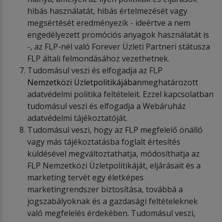
hibás használatát, hibás értelmezését vagy
megsértését eredményezik - ideértve a nem
engedélyezett promóciós anyagok használatát is
-, az FLP-nél való Forever Üzleti Partneri státusza
FLP általi felmondásához vezethetnek.
Tudomásul veszi és elfogadja az FLP
Nemzetközi Üzletpolitikájában
meghatározott
adatvédelmi politika feltételeit. Ezzel kapcsolatban
tudomásul veszi és elfogadja a Webáruház
adatvédelmi tájékoztatóját.
Tudomásul veszi, hogy az FLP megfelelő önálló
vagy más tájékoztatásba foglalt értesítés
küldésével megváltoztathatja, módosíthatja az
FLP Nemzetközi Üzletpolitikáját, eljárásait és a
marketing tervét egy életképes
marketingrendszer biztosítása, továbbá a
jogszabályoknak és a gazdasági feltételeknek
való megfelelés érdekében. Tudomásul veszi,