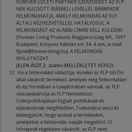
FOREVER ÜZLETI PARTNER SZERZŐDÉST AZ FLP-
NEK KÜLDÖTT ÍRÁSBELI LEVÉLLEL BÁRMIKOR
FELMONDHATJA, AMELY FELMONDÁS AZ FLP
ÁLTALI KÉZHEZVÉTELLEL HATÁLYOSUL. A
FELMONDÁST AZ ALÁBBI CÍMRE KELL KÜLDENI:
[Forever Living Products Magyarország Kft., 1097
Budapest, Könyves Kálmán krt. 34. 4. em., e-mail:
flpnk@foreverliving.hu]. A FELMONDÁS
NYILATKOZAT
JELEN ÁSZF 2. számú MELLÉKLETÉT
KÉPEZI.
Ha a felmondást választja, minden az FLP-től Ön
által vásárolt terméket, amelyek még felbontatlan
és ép formában a tulajdonában vannak, az FLP
visszavásárolja az FLP Nemzetközi
Üzletpolitikájában foglalt politikának és
eljárásoknak megfelelően. Tudomásul veszi és
beleegyezik, hogy azokat a termékeket,
amelyeket a felmondás napját megelőző 12
hónapnál régebben vásárolt, az FLP nem