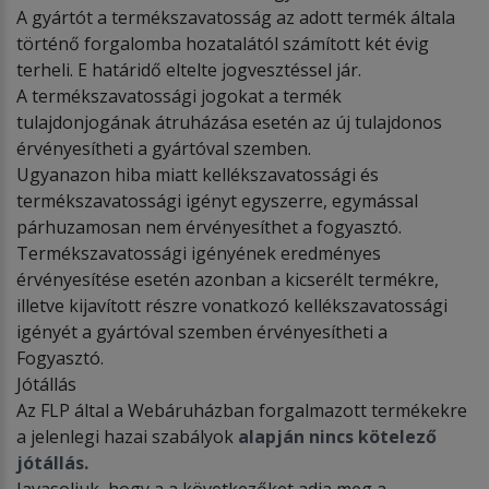
A gyártót a termékszavatosság az adott termék általa
történő forgalomba hozatalától számított két évig
terheli. E határidő eltelte jogvesztéssel jár.
A termékszavatossági jogokat a termék
tulajdonjogának átruházása esetén az új tulajdonos
érvényesítheti a gyártóval szemben.
Ugyanazon hiba miatt kellékszavatossági és
termékszavatossági igényt egyszerre, egymással
párhuzamosan nem érvényesíthet a fogyasztó.
Termékszavatossági igényének eredményes
érvényesítése esetén azonban a kicserélt termékre,
illetve kijavított részre vonatkozó kellékszavatossági
igényét a gyártóval szemben érvényesítheti a
Fogyasztó.
Jótállás
Az FLP által a Webáruházban forgalmazott termékekre
a jelenlegi hazai szabályok
alapján nincs kötelező
jótállás.
Javasoljuk, hogy a a következőket adja meg a