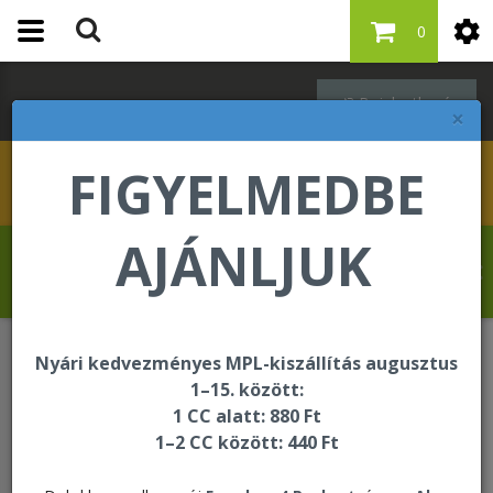
0
Bejelentkezés
×
FIGYELMEDBE
AJÁNLJUK
Revelat Jean Baptiste üdvözli Önt a
Forever Living internetes áruházában!
Nyári kedvezményes MPL-kiszállítás augusztus
Általános Szerződési Feltételek
1–15. között:
1 CC alatt: 880 Ft
1–2 CC között: 440 Ft
Általános Szerződési