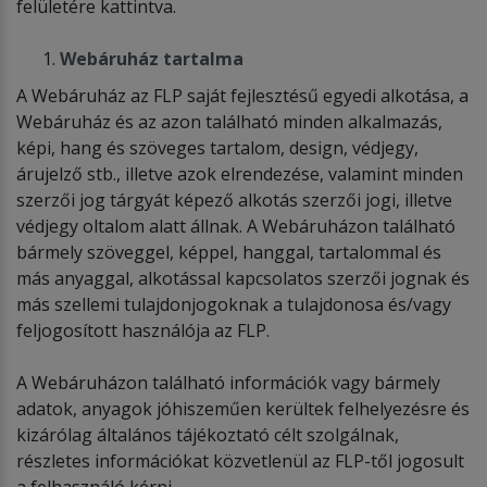
felületére kattintva.
Webáruház tartalma
A Webáruház az FLP saját fejlesztésű egyedi alkotása, a
Webáruház és az azon található minden alkalmazás,
képi, hang és szöveges tartalom, design, védjegy,
árujelző stb., illetve azok elrendezése, valamint minden
szerzői jog tárgyát képező alkotás szerzői jogi, illetve
védjegy oltalom alatt állnak. A Webáruházon található
bármely szöveggel, képpel, hanggal, tartalommal és
más anyaggal, alkotással kapcsolatos szerzői jognak és
más szellemi tulajdonjogoknak a tulajdonosa és/vagy
feljogosított használója az FLP.
A Webáruházon található információk vagy bármely
adatok, anyagok jóhiszeműen kerültek felhelyezésre és
kizárólag általános tájékoztató célt szolgálnak,
részletes információkat közvetlenül az FLP-től jogosult
a felhasználó kérni.