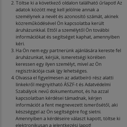
Töltse ki a következő oldalon található űrlapot! Az
adatok között meg kell jelölnie annak a
személynek a nevét és azonosító számát, akinek
közreműködésével Ön kapcsolatba került
áruházunkkal. Ettől a személytől Ön további
információkat és segítséget kaphat, amennyiben
kéri.
Ha Ön nem egy partnerünk ajánlására kereste fel
áruházunkat, kérjük, ismeretségi körében
keressen egy ilyen személyt, mivel az Ön
regisztrációja csak így lehetséges.
Olvassa el figyelmesen az adatbeíró rész alatti
linkekről megnyitható ÁSZF-t és Adatvédelmi
Szabályok nevű dokumentumot, és ha azzal
kapcsolatban kérdései támadnak, kérjen
információt a fent megnevezett ismerősétől, aki
készséggel az Ön segítségére fog sietni.
Amennyiben a kérdéseire választ kapott, töltse ki
elektronikusan a jelentkezési lapot!