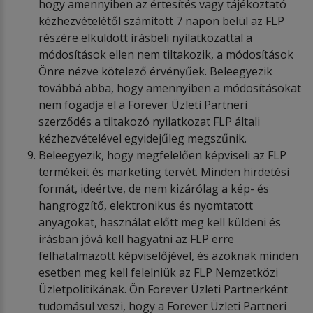
hogy amennyiben az értesítés vagy tájékoztató
kézhezvételétől számított 7 napon belül az FLP
részére elküldött írásbeli nyilatkozattal a
módosítások ellen nem tiltakozik, a módosítások
Önre nézve kötelező érvényűek. Beleegyezik
továbbá abba, hogy amennyiben a módosításokat
nem fogadja el a Forever Üzleti Partneri
szerződés a tiltakozó nyilatkozat FLP általi
kézhezvételével egyidejűleg megszűnik.
Beleegyezik, hogy megfelelően képviseli az FLP
termékeit és marketing tervét. Minden hirdetési
formát, ideértve, de nem kizárólag a kép- és
hangrögzítő, elektronikus és nyomtatott
anyagokat, használat előtt meg kell küldeni és
írásban jóvá kell hagyatni az FLP erre
felhatalmazott képviselőjével, és azoknak minden
esetben meg kell felelniük az FLP Nemzetközi
Üzletpolitikának. Ön Forever Üzleti Partnerként
tudomásul veszi, hogy a Forever Üzleti Partneri