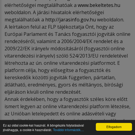
elérhetőségei megtalálhatóak a
www.bekeltetes.hu
weboldalon. A járási hivatalok elérhetőségei
megtalálhatóak a
http://jarasinfo.gov.hu
weboldalon.
A leírtakon felül az FLP tájékoztatja Önt, hogy az
Európai Parlament és Tanács fogyasztói jogviták online
rendezéséről, valamint a 2006/2004/EK rendelet és a
2009/22/EK irányelv módosításáról (fogyasztói online
vitarendezési irányelv) szóló 524/2013/EU rendeletével
létrehozta az ún. online vitarendezési platformot. E
platform célja, hogy elősegítse a fogyasztók és
kereskedők közötti jogviták független, pártatlan,
átlátható, eredményes, gyors és méltányos, bírósági
eljáráson kívüli online rendezését.
Annak érdekében, hogy a fogyasztók széles köre előtt
ismert legyen az online vitarendezési platform létezése,
az Unióban letelepedett és online adásvételi vagy
szolgáltatási szerződésekben érintett kereskedőknek a
Ez az oldal cookie-kat használ. A böngészés folytatásával
Elfogadom
weboldalukon a platformra vezető elektronikus linket
jóváhagyja, a cookie-k használatát.
További információk....