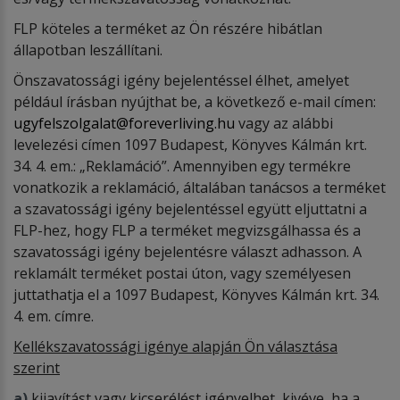
FLP köteles a terméket az Ön részére hibátlan
állapotban leszállítani.
Önszavatossági igény bejelentéssel élhet, amelyet
például írásban nyújthat be, a következő e-mail címen:
ugyfelszolgalat@foreverliving.hu
vagy az alábbi
levelezési címen 1097 Budapest, Könyves Kálmán krt.
34. 4. em.: „Reklamáció”. Amennyiben egy termékre
vonatkozik a reklamáció, általában tanácsos a terméket
a szavatossági igény bejelentéssel együtt eljuttatni a
FLP-hez, hogy FLP a terméket megvizsgálhassa és a
szavatossági igény bejelentésre választ adhasson. A
reklamált terméket postai úton, vagy személyesen
juttathatja el a 1097 Budapest, Könyves Kálmán krt. 34.
4. em. címre.
Kellékszavatossági igénye alapján Ön választása
szerint
a)
kijavítást vagy kicserélést igényelhet, kivéve, ha a