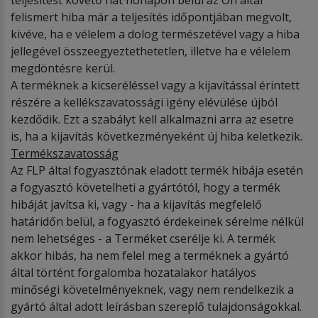
felismert hiba már a teljesítés időpontjában megvolt,
kivéve, ha e vélelem a dolog természetével vagy a hiba
jellegével összeegyeztethetetlen, illetve ha e vélelem
megdöntésre kerül.
A terméknek a kicseréléssel vagy a kijavítással érintett
részére a kellékszavatossági igény elévülése újból
kezdődik. Ezt a szabályt kell alkalmazni arra az esetre
is, ha a kijavítás következményeként új hiba keletkezik.
Termékszavatosság
Az FLP által fogyasztónak eladott termék hibája esetén
a fogyasztó követelheti a gyártótól, hogy a termék
hibáját javítsa ki, vagy - ha a kijavítás megfelelő
határidőn belül, a fogyasztó érdekeinek sérelme nélkül
nem lehetséges - a Terméket cserélje ki. A termék
akkor hibás, ha nem felel meg a terméknek a gyártó
által történt forgalomba hozatalakor hatályos
minőségi követelményeknek, vagy nem rendelkezik a
gyártó által adott leírásban szereplő tulajdonságokkal.