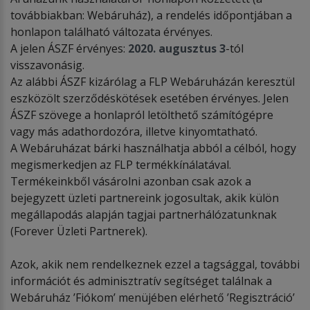
továbbiakban: Webáruház), a rendelés időpontjában a
honlapon található változata érvényes.
A jelen ÁSZF érvényes:
2020. augusztus 3
-tól
visszavonásig.
Az alábbi ÁSZF kizárólag a FLP Webáruházán keresztül
eszközölt szerződéskötések esetében érvényes. Jelen
ÁSZF szövege a honlapról letölthető számítógépre
vagy más adathordozóra, illetve kinyomtatható.
A Webáruházat bárki használhatja abból a célból, hogy
megismerkedjen az FLP termékkínálatával.
Termékeinkből vásárolni azonban csak azok a
bejegyzett üzleti partnereink jogosultak, akik külön
megállapodás alapján tagjai partnerhálózatunknak
(Forever Üzleti Partnerek).
Azok, akik nem rendelkeznek ezzel a tagsággal, további
információt és adminisztratív segítséget találnak a
Webáruház ’Fiókom’ menüjében elérhető ’Regisztráció’