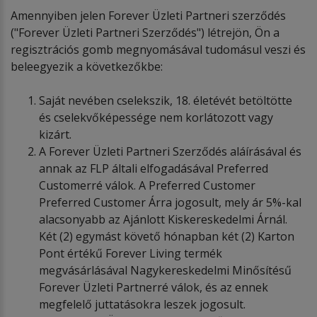
Amennyiben jelen Forever Üzleti Partneri szerződés
("Forever Üzleti Partneri Szerződés") létrejön, Ön a
regisztrációs gomb megnyomásával tudomásul veszi és
beleegyezik a következőkbe:
Saját nevében cselekszik, 18. életévét betöltötte
és cselekvőképessége nem korlátozott vagy
kizárt.
A Forever Üzleti Partneri Szerződés aláírásával és
annak az FLP általi elfogadásával Preferred
Customerré válok. A Preferred Customer
Preferred Customer Árra jogosult, mely ár 5%-kal
alacsonyabb az Ajánlott Kiskereskedelmi Árnál.
Két (2) egymást követő hónapban két (2) Karton
Pont értékű Forever Living termék
megvásárlásával Nagykereskedelmi Minősítésű
Forever Üzleti Partnerré válok, és az ennek
megfelelő juttatásokra leszek jogosult.