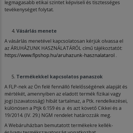
legmagasabb etikai szintet képviseli és tisztességes
tevékenységet folytat.
Vásárlás
menete
A vásárlás menetével kapcsolatosan kérjük olvassa el
az ÁRUHÁZUNK HASZNÁLATÁRÓL című tájékoztatót:
https://www.flpshop.hu/aruhazunk-hasznalatarol
.
Termékekkel kapcsolatos panaszok
A FLP-nek az Ön felé fennálló felelősségének alapját és
mértékét, amennyiben az eladott termék fizikai vagy
jogi (szavatosság) hibát tartalmaz, a Ptk. rendelkezései,
különösen a Ptjk 6:159 és a és azt követő Cikkei és a
19/2014. (IV. 29.) NGM rendelet határozzák meg.
A Webáruházban bemutatott termékekre kellék-
és/vagy termékszavatosság vonatkozhat.