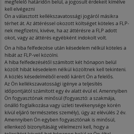
megfelelő határidőn belül, a jogosult érdekeit kímélve
kell elvégezni
Ön a választott kellékszavatossági jogáról másikra
térhet át. Az áttéréssel okozott költséget köteles a FLP-
nek megfizetni, kivéve, ha az áttérésre a FLP adott
okot, vagy az áttérés egyébként indokolt volt.
Ön a hiba felfedezése után késedelem nélkül köteles a
hibát az FLP-vel közölni.
A hiba felfedezésétől számított két hónapon belül
közölt hibát késedelem nélkül közöltnek kell tekinteni.
A közlés késedelméből eredő kárért Ön a felelős.
Az Ön kellékszavatossági igénye a teljesítés
időpontjától számított egy év alatt évül el. Amennyiben
Ön fogyasztónak minősül (fogyasztó: a szakmája,
önálló foglalkozása vagy üzleti tevékenysége körén
kívül eljáró természetes személy), úgy az elévülés 2 év.
Amennyiben Ön egyben fogyasztónak is minősül,
ellenkező bizonyításáig vélelmezni kell, hogy a
teljesítést követő hat hónapon belül az Ön által