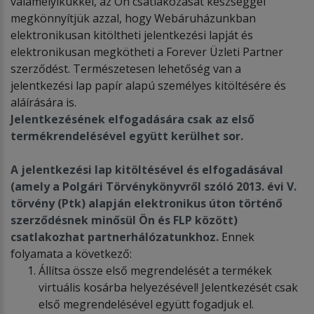
valamelyikükkel, az Ön csatlakozását készséggel
megkönnyítjük azzal, hogy Webáruházunkban
elektronikusan kitöltheti jelentkezési lapját és
elektronikusan megkötheti a Forever Üzleti Partner
szerződést. Természetesen lehetőség van a
jelentkezési lap papír alapú személyes kitöltésére és
aláírására is.
Jelentkezésének elfogadására csak az első
termékrendelésével együtt kerülhet sor.
A jelentkezési lap kitöltésével és elfogadásával
(amely a Polgári Törvénykönyvről szóló 2013. évi V.
törvény (Ptk) alapján elektronikus úton történő
szerződésnek minősül Ön és FLP között)
csatlakozhat partnerhálózatunkhoz.
Ennek
folyamata a következő:
Állítsa össze első megrendelését a termékek
virtuális kosárba helyezésével! Jelentkezését csak
első megrendelésével együtt fogadjuk el.