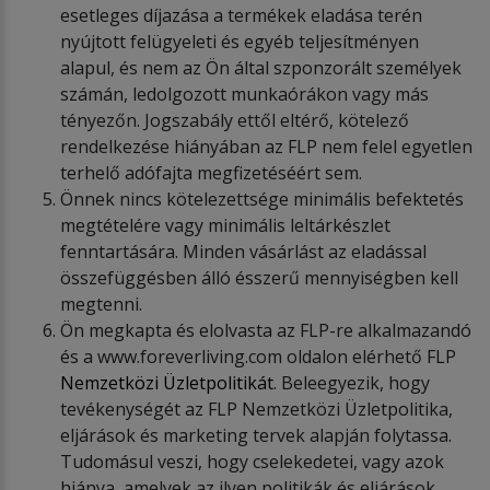
esetleges díjazása a termékek eladása terén
nyújtott felügyeleti és egyéb teljesítményen
alapul, és nem az Ön által szponzorált személyek
számán, ledolgozott munkaórákon vagy más
tényezőn. Jogszabály ettől eltérő, kötelező
rendelkezése hiányában az FLP nem felel egyetlen
terhelő adófajta megfizetéséért sem.
Önnek nincs kötelezettsége minimális befektetés
megtételére vagy minimális leltárkészlet
fenntartására. Minden vásárlást az eladással
összefüggésben álló ésszerű mennyiségben kell
megtenni.
Ön megkapta és elolvasta az FLP-re alkalmazandó
és a www.foreverliving.com oldalon elérhető FLP
Nemzetközi Üzletpolitikát
. Beleegyezik, hogy
tevékenységét az FLP Nemzetközi Üzletpolitika,
eljárások és marketing tervek alapján folytassa.
Tudomásul veszi, hogy cselekedetei, vagy azok
hiánya, amelyek az ilyen politikák és eljárások