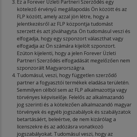
Ez a Forever Üzleti Partneri Szerződés egy
kötelező érvényű megállapodás Ön között és az
FLP között, amely azzal jön létre, hogy a
jelentkezésről az FLP központja tudomást
szerzett és azt jóváhagyta. Ön tudomásul veszi és
elfogadja, hogy egy szponzort választhat vagy
elfogadja az Ön számára kijelölt szponzort.
Ezúton kijelenti, hogy a jelen Forever Üzleti
Partneri Szerződés elfogadását megelőzően nem
szponzorált Magyarországra.
Tudomásul, veszi, hogy független szerződő
partner a fogyasztói termékek eladása területén.
Semmilyen célból sem az FLP alkalmazottja vagy
törvényes képviselője. Felelős az alkalmazandó
jog szerinti és a kötelezően alkalmazandó magyar
törvények és egyéb jogszabályok és szabályzatok
betartásáért, beleértve, de nem kizárólag a
licenszekre és az adózásra vonatkozó
jogszabályokat. Tudomásul veszi, hogy az