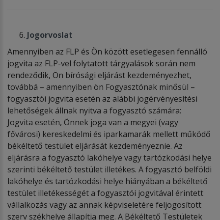
Jogorvoslat
Amennyiben az FLP és Ön között esetlegesen fennálló
jogvita az FLP-vel folytatott tárgyalások során nem
rendeződik, Ön bírósági eljárást kezdeményezhet,
továbbá – amennyiben ön Fogyasztónak minősül –
fogyasztói jogvita esetén az alábbi jogérvényesítési
lehetőségek állnak nyitva a fogyasztó számára:
Jogvita esetén, Önnek joga van a megyei (vagy
fővárosi) kereskedelmi és iparkamarák mellett működő
békéltető testület eljárását kezdeményeznie. Az
eljárásra a fogyasztó lakóhelye vagy tartózkodási helye
szerinti békéltető testület illetékes. A fogyasztó belföldi
lakóhelye és tartózkodási helye hiányában a békéltető
testület illetékességét a fogyasztói jogvitával érintett
vállalkozás vagy az annak képviseletére feljogosított
szerv székhelye állapítja meg. A Békéltető Testületek