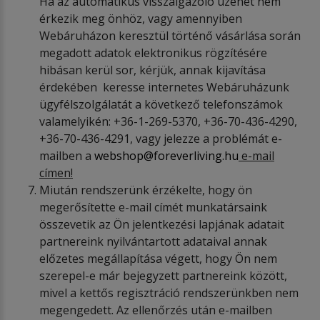
Ha az automatikus visszaigazoló üzenet nem
érkezik meg önhöz, vagy amennyiben
Webáruházon keresztül történő vásárlása során
megadott adatok elektronikus rögzítésére
hibásan kerül sor, kérjük, annak kijavítása
érdekében keresse internetes Webáruházunk
ügyfélszolgálatát a következő telefonszámok
valamelyikén: +36-1-269-5370, +36-70-436-4290,
+36-70-436-4291, vagy jelezze a problémát e-
mailben a
webshop@foreverliving.hu
e-mail
címen!
Miután rendszerünk érzékelte, hogy ön
megerősítette e-mail címét munkatársaink
összevetik az Ön jelentkezési lapjának adatait
partnereink nyilvántartott adataival annak
előzetes megállapítása végett, hogy Ön nem
szerepel-e már bejegyzett partnereink között,
mivel a kettős regisztráció rendszerünkben nem
megengedett. Az ellenőrzés után e-mailben