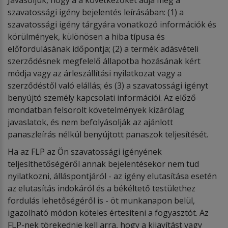
szavatossági igény bejelentés leírásában: (1) a
szavatossági igény tárgyára vonatkozó információk és
körülmények, különösen a hiba típusa és
előfordulásának időpontja; (2) a termék adásvételi
szerződésnek megfelelő állapotba hozásának kért
módja vagy az árleszállítási nyilatkozat vagy a
szerződéstől való elállás; és (3) a szavatossági igényt
benyújtó személy kapcsolati információi. Az előző
mondatban felsorolt követelmények kizárólag
javaslatok, és nem befolyásolják az ajánlott
panaszleírás nélkül benyújtott panaszok teljesítését.
Ha az FLP az Ön szavatossági igényének
teljesíthetőségéről annak bejelentésekor nem tud
nyilatkozni, álláspontjáról - az igény elutasítása esetén
az elutasítás indokáról és a békéltető testülethez
fordulás lehetőségéről is - öt munkanapon belül,
igazolható módon köteles értesíteni a fogyasztót. Az
FLP-nek törekednie kell arra, hogy a kijavítást vagy