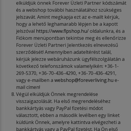
elküldjük önnek Forever Üzleti Partner kódszámát
és a webshop további használatához szükséges
jelszavát. Amint megkapja ezt az e-mailt kérjük,
hogy a lehető leghamarabb lépjen be a kapott
jelszóval
https://www.flpshop.hu/
oldalunkra, és a
Fiókom menüpontban tekintse meg és ellenőrizze
Forever Üzleti Partneri Jelentkezés elnevezésű
szerződését! Amennyiben adateltérést talál,
kérjük jelezze webáruházunk ügyfélszolgálatán a
következő telefonszámok valamelyikén: +36-1-
269-5370, +36-70-436-4290, +36-70-436-4291,
vagy e-mailben a
webshop@foreverliving.hu
e-
mail címen!
Végül elküldjük Önnek megrendelése
visszaigazolását. Ha első megrendeléséhez
bankkártyás vagy PayPal fizetési módot
választott, ebben a második levélben egy linket
küldünk Önnek, amelyre kattintva elvégezheti a
bankkártyás vagy a PayPal fizetést. Ha Ön első