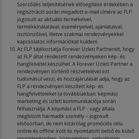
Szerződés teljesítésének elősegítése érdekében a
regisztráció során megadott e-mail címére az FLP
jogosult az aktuális termékeivel,
termékkínálatával, eseményeivel, ajánlataival,
ösztönzőivel, illetve szakmai rendezvényekkel
kapcsolatos információkat küldeni.
Az FLP tájékoztatja Forever Üzleti Partnereit, hogy
az FLP által rendezett rendezvényeken kép- és
hangfelvétel készülhet. A Forever Üzleti Partner a
rendezvényen történő részvételével ezt
tudomásul veszi, és hozzájárulását adja, hogy az
FLP a rendezvényen készített kép- és
hangfelvételeket (a továbbiakban: képmás)
marketing és üzleti kommunikációja során
felhasználja. A képmást a FLP - vagy általa
megbízott harmadik személy – jogosult
elsősorban, de nem kizárólag promóciós célú
online és offline írott és nyomtatott belső és külső
megjelenéseiben, hírleveleiben, weboldalain,