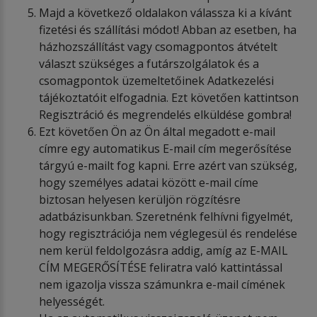
Majd a következő oldalakon válassza ki a kívánt
fizetési és szállítási módot! Abban az esetben, ha
házhozszállítást vagy csomagpontos átvételt
választ szükséges a futárszolgálatok és a
csomagpontok üzemeltetőinek Adatkezelési
tájékoztatóit elfogadnia. Ezt követően kattintson
Regisztráció és megrendelés elküldése gombra!
Ezt követően Ön az Ön által megadott e-mail
címre egy automatikus E-mail cím megerősítése
tárgyú e-mailt fog kapni. Erre azért van szükség,
hogy személyes adatai között e-mail címe
biztosan helyesen kerüljön rögzítésre
adatbázisunkban. Szeretnénk felhívni figyelmét,
hogy regisztrációja nem véglegesül és rendelése
nem kerül feldolgozásra addig, amíg az E-MAIL
CÍM MEGERŐSÍTÉSE feliratra való kattintással
nem igazolja vissza számunkra e-mail címének
helyességét.