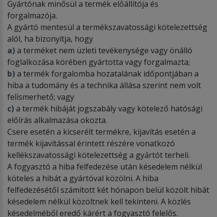
Gyártónak minősül a termék előállítója és
forgalmazója.
A gyártó mentesül a termékszavatossági kötelezettség
alól, ha bizonyítja, hogy
a)
a terméket nem üzleti tevékenysége vagy önálló
foglalkozása körében gyártotta vagy forgalmazta;
b)
a termék forgalomba hozatalának időpontjában a
hiba a tudomány és a technika állása szerint nem volt
felismerhető; vagy
c)
a termék hibáját jogszabály vagy kötelező hatósági
előírás alkalmazása okozta.
Csere esetén a kicserélt termékre, kijavítás esetén a
termék kijavítással érintett részére vonatkozó
kellékszavatossági kötelezettség a gyártót terheli.
A fogyasztó a hiba felfedezése után késedelem nélkül
köteles a hibát a gyártóval közölni. A hiba
felfedezésétől számított két hónapon belül közölt hibát
késedelem nélkül közöltnek kell tekinteni. A közlés
késedelméből eredő kárért a fogyasztó felelős.