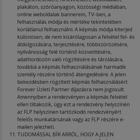
plakáton, szóróanyagon, közösségi médiában,
online weboldalak bannerein, TV-ben, a
felhasználás módja és mértéke tekintetében
korlátlanul felhasználni. A képmás módja kiterjed
különösen, de nem kizárólagosan a felvétel fel- és
átdolgozására, terjesztésére, többszörözésére,
nyilvánosság felé történő közvetítésére,
adathordozón való rögzítésére és tárolására,
továbbá a képmás felhasználásának harmadik
személy részére történő átengedésére. A jelen
bekezdésben rögzített képmás felhasználásért
Forever Üzleti Partner díjazásra nem jogosult.
Amennyiben a rendezvényen a képmás felvétel
ellen tiltakozik, úgy ezt a rendezvény helyszínén
az FLP helyszínen tartózkodó rendezvényért
felelős munkatársának vagy az FLP részére e-
mailen jelezheti.
TUDOMÁSSAL BÍR ARRÓL, HOGY A JELEN