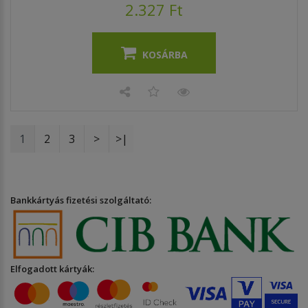
2.327 Ft
KOSÁRBA
1
2
3
>
>|
Bankkártyás fizetési szolgáltató:
Elfogadott kártyák: