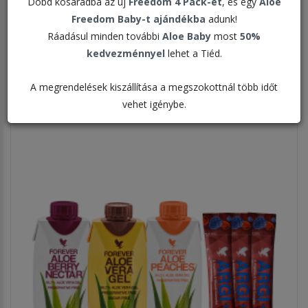
Dobd kosaradba az új
Freedom 4 Pack-et
, és egy
Aloe
Freedom Baby-t ajándékba
adunk!
Rendezés:
Ráadásul minden további
Aloe Baby
most
50%
kedvezménnyel
lehet a Tiéd.
Megjelenítve:
A megrendelések kiszállítása a megszokottnál több időt
vehet igénybe.