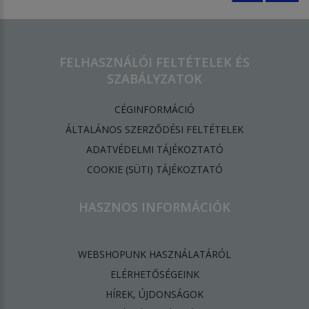
FELHASZNÁLÓI FELTÉTELEK ÉS
SZABÁLYZATOK
CÉGINFORMÁCIÓ
ÁLTALÁNOS SZERZŐDÉSI FELTÉTELEK
ADATVÉDELMI TÁJÉKOZTATÓ
​COOKIE (SÜTI) TÁJÉKOZTATÓ
HASZNOS INFORMÁCIÓK
WEBSHOPUNK HASZNÁLATÁRÓL
ELÉRHETŐSÉGEINK
HÍREK, ÚJDONSÁGOK