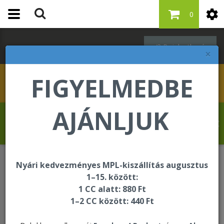
0
Bejelentkezés
×
FIGYELMEDBE
AJÁNLJUK
Revelat Jean Baptiste üdvözli Önt a
Forever Living internetes áruházában!
Nyári kedvezményes MPL-kiszállítás augusztus
Lendületes életmód
1–15. között:
1 CC alatt: 880 Ft
1–2 CC között: 440 Ft
Lendületes életmód