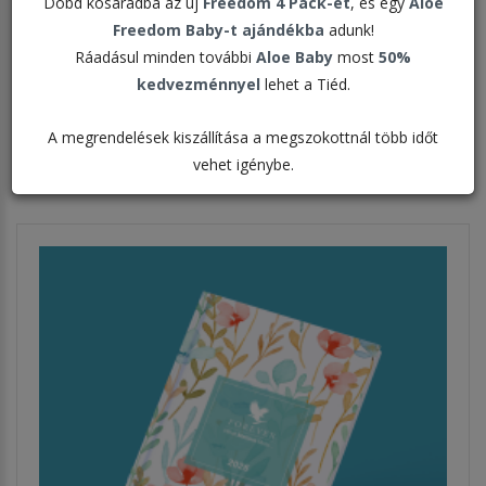
Dobd kosaradba az új
Freedom 4 Pack-et
, és egy
Aloe
Freedom Baby-t ajándékba
adunk!
Ráadásul minden további
Aloe Baby
most
50%
Rendezés:
kedvezménnyel
lehet a Tiéd.
A megrendelések kiszállítása a megszokottnál több időt
Megjelenítve:
vehet igénybe.