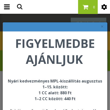
0
Bejelentkezés
×
FIGYELMEDBE
AJÁNLJUK
Revelat Jean Baptiste üdvözli Önt a
Forever Living internetes áruházában!
Nyári kedvezményes MPL-kiszállítás augusztus
Oktatási és segédanyagok
1–15. között:
Kézikönyv, munkafüzet
1 CC alatt: 880 Ft
1–2 CC között: 440 Ft
Kézikönyv, munkafüzet