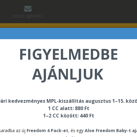
Jelszó igénylés
FIGYELMEDBE
AJÁNLJUK
 Jean Baptiste üdvözli Önt a Forever Living internetes
ári kedvezményes MPL-kiszállítás augusztus 1–15. közö
1 CC alatt: 880 Ft
1–2 CC között: 440 Ft
aradba az új
Freedom 4 Pack-et
, és egy
Aloe Freedom Baby-t a