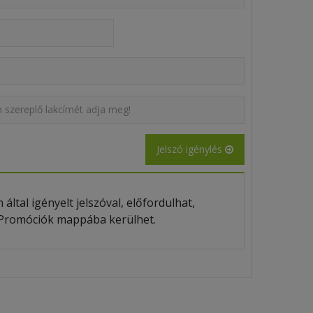
Jelszó igénylés
által igényelt jelszóval, előfordulhat,
y Promóciók mappába kerülhet.