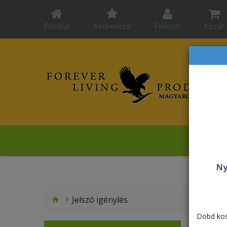
Főoldal
Kedvencek
Fiókom
Kosár
Revelat
Ny
Jelszó igénylés
Dobd kos