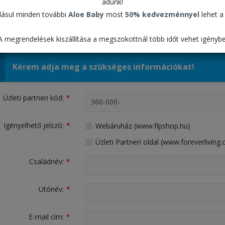
zó igénylés
adunk!
ásul minden további
Aloe Baby
most
50% kedvezménnyel
lehet a 
I PARTNEREKNEK
KISKERESKEDELMI VÁSÁRLÓKNAK
A megrendelések kiszállítása a megszokottnál több időt vehet igénybe
Kérem adja meg a szükséges információkat!
Üzleti partneri kód:
Igényelhető jelszó:
Webáruház (www.flpshop.hu)
Üzleti Partneri oldal (www.foreverliving
Családnév:
Utónév:
E-mail cím: