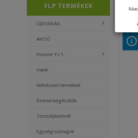
Jels
FLP TERMÉKEK
Ráad
ÜZLET
ÚJDONSÁG
AKCIÓ
Forever F.I.T.
Italok
Méhészeti termékek
Étrend-kiegészítők
Testsúlykontroll
Egységcsomagok