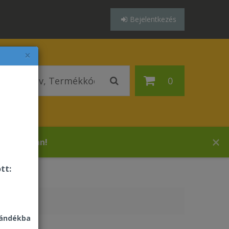
Bejelentkezés
×
0
 áruházában!
tt:
jándékba