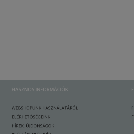
HASZNOS INFORMÁCIÓK
WEBSHOPUNK HASZNÁLATÁRÓL
F
ELÉRHETŐSÉGEINK
F
HÍREK, ÚJDONSÁGOK