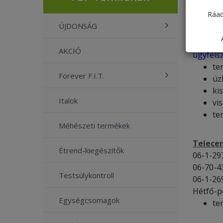
Ráad
Ügyfél
ÚJDONSÁG
06-1-26
Hétfő-p
AKCIÓ
ugyfels
te
Forever F.I.T.
üz
kis
Italok
vi
te
Méhészeti termékek
Telece
Étrend-kiegészítők
06-1-29
06-70-4
Testsúlykontroll
06-1-26
Hétfő-p
Egységcsomagok
te