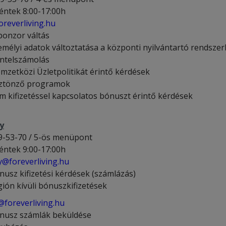
éntek 8:00-17:00h
oreverliving.hu
ponzor váltás
emélyi adatok változtatása a központi nyilvántartó rendsze
ntelszámolás
mzetközi Üzletpolitikát érintő kérdések
ztönző programok
m kifizetéssel kapcsolatos bónuszt érintő kérdések
y
9-53-70 / 5-ös menüpont
éntek 9:00-17:00h
@foreverliving.hu
nusz kifizetési kérdések (számlázás)
gión kívüli bónuszkifizetések
foreverliving.hu
nusz számlák beküldése