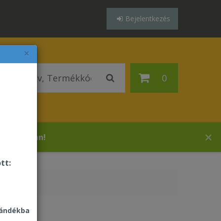
Bejelentkezés
×
0
 áruházában!
tt:
jándékba