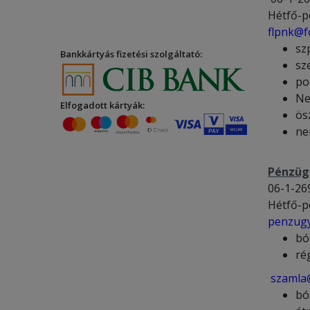
Hétfő-p
flpnk@f
sz
Bankkártyás fizetési szolgáltató:
sz
po
Ne
Elfogadott kártyák:
ös
ne
Pénzüg
06-1-26
Hétfő-p
penzugy
bó
ré
szamla@
bó