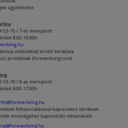
ruházás
gek ügyintézése
atika
9-53-70 / 7-es menüpont
éntek 8:00-16:00h
erliving.hu
bshop működését érintő kérdések
lszó problémák (foreverliving.com)
ing
9-53-70 / 8-as menüpont
éntek 8:00-17:00h
nfo@foreverliving.hu
rmékek felhasználásával kapcsolatos kérdések
rmék minőségéhez kapcsolódó reklamációk
ng@foreverliving.hu