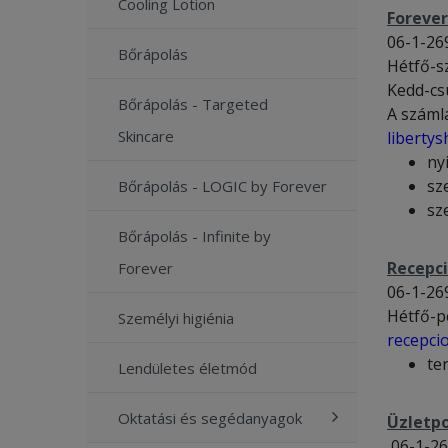
Cooling Lotion
Forever
06-1-26
Bőrápolás
Hétfő-s
Kedd-cs
Bőrápolás - Targeted
A számlá
Skincare
liberty
ny
sz
Bőrápolás - LOGIC by Forever
sz
Bőrápolás - Infinite by
Recepc
Forever
06-1-26
Hétfő-p
Személyi higiénia
recepci
te
Lendületes életmód
Oktatási és segédanyagok
Üzletpo
06-1-26