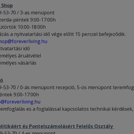
 Shop
9-53-70 / 3-as menüpont
zerda-péntek 9:00-17:00h
ütörtök 10:00-18:00h
zás a nyitvatartási idő vége előtt 15 perccel befejeződik.
shop@foreverliving.hu
itvatartási idő
emélyes áruátvétel
emélyes vásárlás
ió
9-53-70 / 0-ás menüpont recepció, 5-ös menüpont teremfog
éntek 9:00-17:00h
o@foreverliving.hu
remfoglalás es a foglalással kapcsolatos technikai kérdések
litikáért és Pontelszámolásért Felelős Osztály
9-53-70 / 4-es menüpont