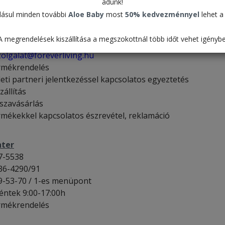
adunk!
ásul minden további
Aloe Baby
most
50% kedvezménnyel
lehet a 
szolgálat
9-53-70 / 2-es menüpont
A megrendelések kiszállítása a megszokottnál több időt vehet igénybe
éntek 9:00-17:00h
zo
l
ga
lat@foreverliving.hu
rmékrendelés
leti partneri jelentkezéssel kapcsolatos egyeztetés
zállítás
sszavásárlás
rmékekkel kapcsolatos észrevétel, reklamáció
nter
7-5538
36-4290/91
9-53-70 / 1-es menüpont
éntek 9:00-17:00h
rmékrendelés