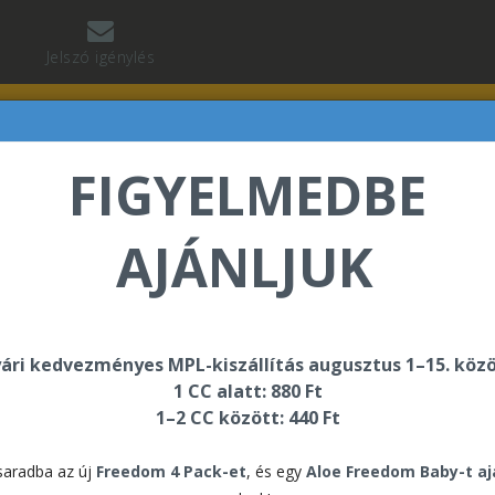
Jelszó igénylés
FIGYELMEDBE
AJÁNLJUK
 Jean Baptiste üdvözli Önt a Forever Living internetes
ári kedvezményes MPL-kiszállítás augusztus 1–15. közö
1 CC alatt: 880 Ft
1–2 CC között: 440 Ft
RHETŐSÉGEINK
aradba az új
Freedom 4 Pack-et
, és egy
Aloe Freedom Baby-t a