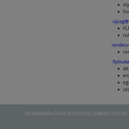
st
So
ujsag@f
FL
ro
rendezv
re
flpbuda
ál
en
eg
ut
FELHASZNÁLÓI FELTÉTELEK ÉS SZABÁLYZATOK