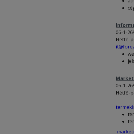
át
cé
Inform
06-1-26
Hétfő-p
it@forev
we
je
Market
06-1-26
Hétfő-p
termeki
te
te
marketi