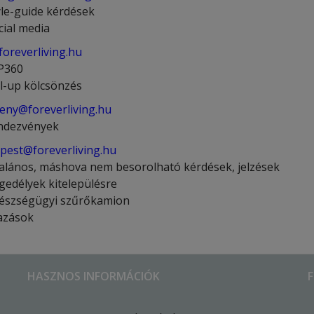
yle-guide kérdések
cial media
oreverliving.hu
P360
ll-up kölcsönzés
eny@foreverliving.hu
ndezvények
pest@foreverliving.hu
talános, máshova nem besorolható kérdések, jelzések
gedélyek kitelepülésre
észségügyi szűrőkamion
azások
HASZNOS INFORMÁCIÓK