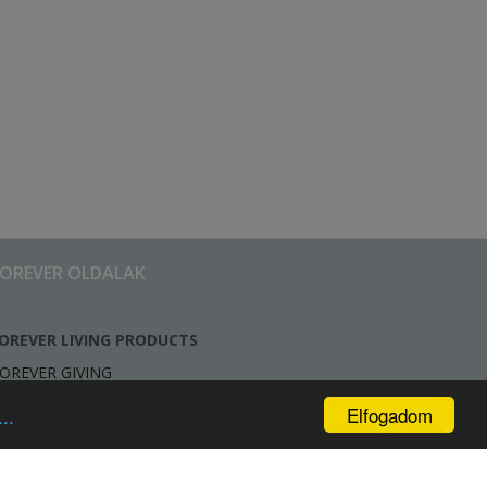
FOREVER OLDALAK
OREVER LIVING PRODUCTS
OREVER GIVING
Elfogadom
..