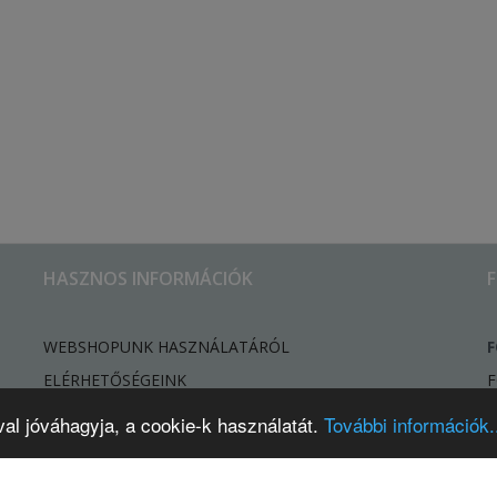
HASZNOS INFORMÁCIÓK
WEBSHOPUNK HASZNÁLATÁRÓL
F
ELÉRHETŐSÉGEINK
F
HÍREK, ÚJDONSÁGOK
val jóváhagyja, a cookie-k használatát.
További információk..
ELÁLLÁSI SZÁNDÉK