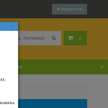
Bejelentkezés
×
0
 áruházában!
tt:
jándékba