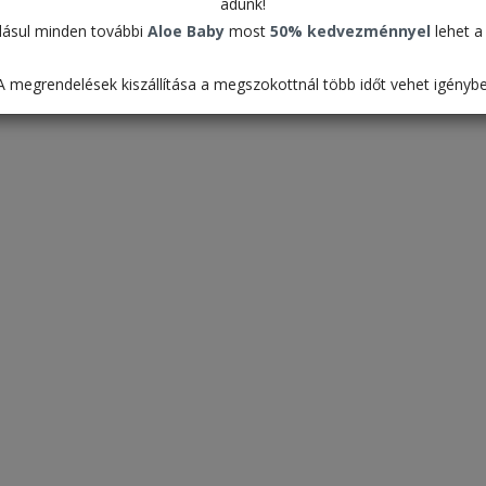
adunk!
ásul minden további
Aloe Baby
most
50% kedvezménnyel
lehet a 
A megrendelések kiszállítása a megszokottnál több időt vehet igénybe