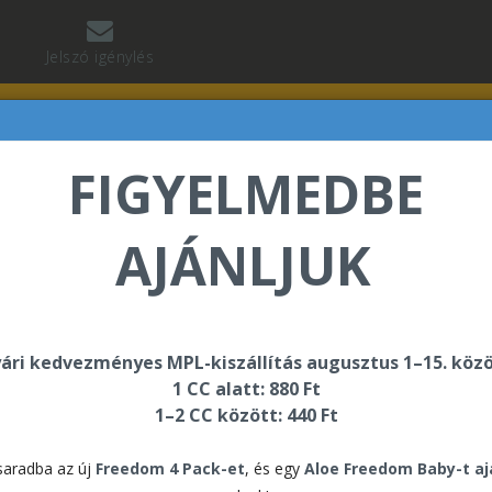
Jelszó igénylés
FIGYELMEDBE
AJÁNLJUK
 Jean Baptiste üdvözli Önt a Forever Living internetes
ári kedvezményes MPL-kiszállítás augusztus 1–15. közö
1 CC alatt: 880 Ft
1–2 CC között: 440 Ft
aradba az új
Freedom 4 Pack-et
, és egy
Aloe Freedom Baby-t a
A funkció eléréséhez be kell jelentkeznie!