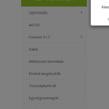
Ráad
ÚJDONSÁG
AKCIÓ
Forever F.I.T.
Italok
Méhészeti termékek
Étrend-kiegészítők
Testsúlykontroll
Egységcsomagok