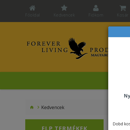
Főoldal
Kedvencek
Fiókom
Kosár
Revelat
Ny
Kedvencek
Dobd kos
FLP TERMÉKEK