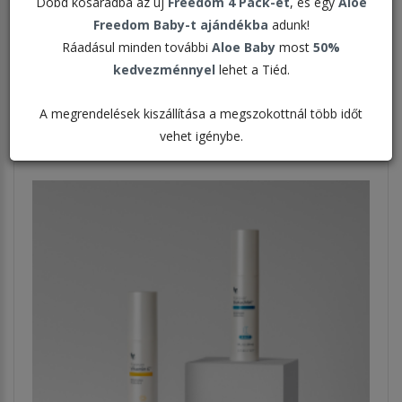
Dobd kosaradba az új
Freedom 4 Pack-et
, és egy
Aloe
Freedom Baby-t ajándékba
adunk!
Rendezés:
Ráadásul minden további
Aloe Baby
most
50%
kedvezménnyel
lehet a Tiéd.
Megjelenítve:
A megrendelések kiszállítása a megszokottnál több időt
vehet igénybe.