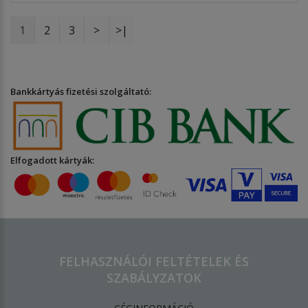
1
2
3
>
>|
Bankkártyás fizetési szolgáltató:
Elfogadott kártyák:
FELHASZNÁLÓI FELTÉTELEK ÉS
SZABÁLYZATOK