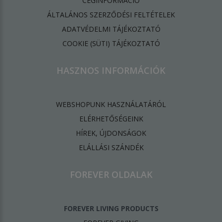
CÉGINFORMÁCIÓ
ÁLTALÁNOS SZERZŐDÉSI FELTÉTELEK
ADATVÉDELMI TÁJÉKOZTATÓ
​COOKIE (SÜTI) TÁJÉKOZTATÓ
HASZNOS INFORMÁCIÓK
WEBSHOPUNK HASZNÁLATÁRÓL
ELÉRHETŐSÉGEINK
HÍREK, ÚJDONSÁGOK
ELÁLLÁSI SZÁNDÉK
FOREVER OLDALAK
FOREVER LIVING PRODUCTS