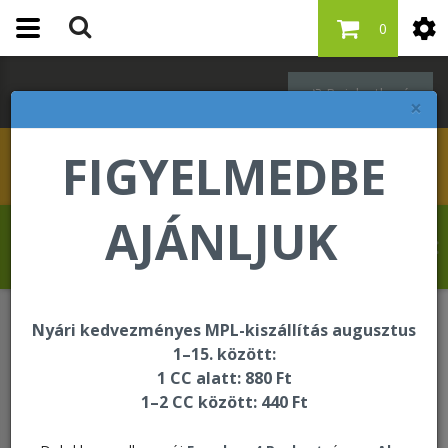
0
Bejelentkezés
×
FIGYELMEDBE
AJÁNLJUK
Revelat Jean Baptiste üdvözli Önt a
Forever Living internetes áruházában!
Nyári kedvezményes MPL-kiszállítás augusztus
Bőrápolás
1–15. között:
1 CC alatt: 880 Ft
1–2 CC között: 440 Ft
Bőrápolás