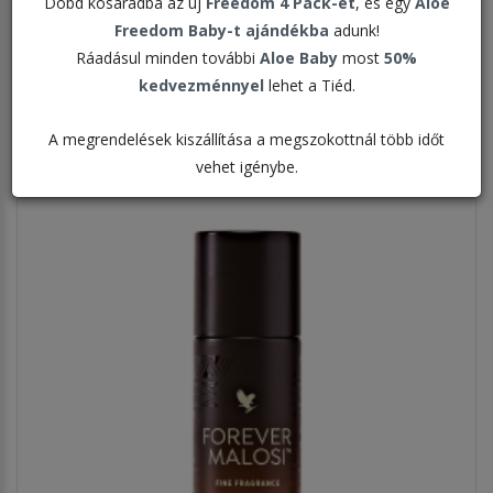
Dobd kosaradba az új
Freedom 4 Pack-et
, és egy
Aloe
Freedom Baby-t ajándékba
adunk!
Rendezés:
Ráadásul minden további
Aloe Baby
most
50%
kedvezménnyel
lehet a Tiéd.
Megjelenítve:
A megrendelések kiszállítása a megszokottnál több időt
vehet igénybe.