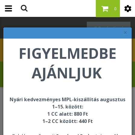
0
Bejelentkezés
×
FIGYELMEDBE
AJÁNLJUK
Revelat Jean Baptiste üdvözli Önt a
Forever Living internetes áruházában!
Nyári kedvezményes MPL-kiszállítás augusztus
Személyi higiénia
1–15. között:
1 CC alatt: 880 Ft
1–2 CC között: 440 Ft
Személyi higiénia