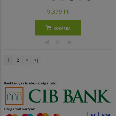
9.379 Ft
KOSÁRBA
1
2
>
>|
Bankkártyás fizetési szolgáltató:
Elfogadott kártyák: