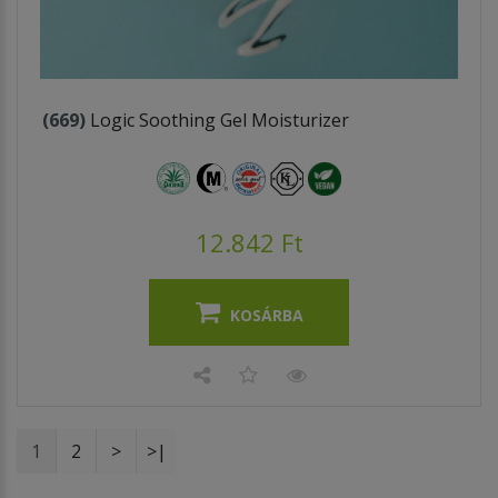
(669)
Logic Soothing Gel Moisturizer
12.842 Ft
KOSÁRBA
1
2
>
>|