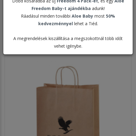
Dobd kosaradba az új
Freedom 4 Pack-et
, és egy
Aloe
Freedom Baby-t ajándékba
adunk!
Rendezés:
Ráadásul minden további
Aloe Baby
most
50%
kedvezménnyel
lehet a Tiéd.
Megjelenítve:
A megrendelések kiszállítása a megszokottnál több időt
vehet igénybe.