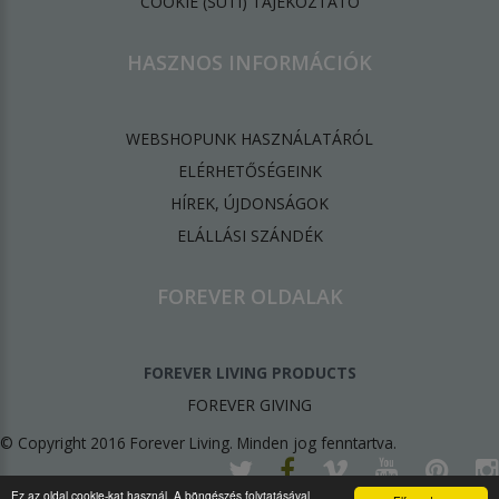
​COOKIE (SÜTI) TÁJÉKOZTATÓ
HASZNOS INFORMÁCIÓK
WEBSHOPUNK HASZNÁLATÁRÓL
ELÉRHETŐSÉGEINK
HÍREK, ÚJDONSÁGOK
ELÁLLÁSI SZÁNDÉK
FOREVER OLDALAK
FOREVER LIVING PRODUCTS
FOREVER GIVING
© Copyright 2016 Forever Living. Minden jog fenntartva.
Ez az oldal cookie-kat használ. A böngészés folytatásával