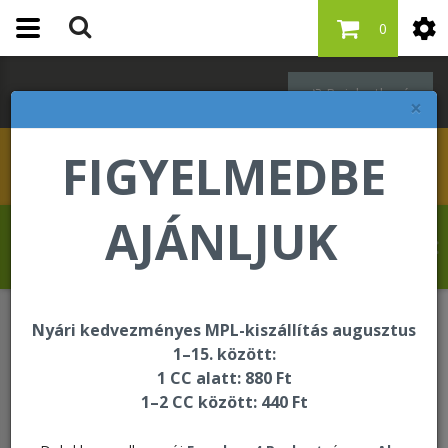
0
Bejelentkezés
×
FIGYELMEDBE
AJÁNLJUK
Revelat Jean Baptiste üdvözli Önt a
Forever Living internetes áruházában!
Nyári kedvezményes MPL-kiszállítás augusztus
ÚJDONSÁG
1–15. között:
1 CC alatt: 880 Ft
1–2 CC között: 440 Ft
ÚJDONSÁG