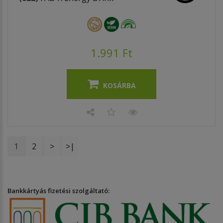
1.991 Ft
KOSÁRBA
1
2
>
>|
Bankkártyás fizetési szolgáltató: