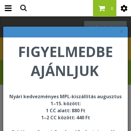
0
Bejelentkezés
×
FIGYELMEDBE
AJÁNLJUK
Revelat Jean Baptiste üdvözli Önt a
Forever Living internetes áruházában!
Nyári kedvezményes MPL-kiszállítás augusztus
Italok
1–15. között:
1 CC alatt: 880 Ft
1–2 CC között: 440 Ft
Italok