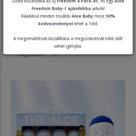
Dobd kosaradba az új
Freedom 4 Pack-et
, és egy
Aloe
Fontos tanácsok az aloé italokhoz >>>
Freedom Baby-t ajándékba
adunk!
Ráadásul minden további
Aloe Baby
most
50%
kedvezménnyel
lehet a Tiéd.
Rendezés:
A megrendelések kiszállítása a megszokottnál több időt
vehet igénybe.
Megjelenítve: