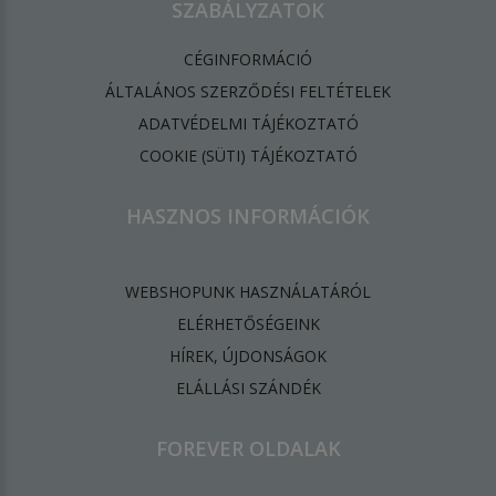
SZABÁLYZATOK
CÉGINFORMÁCIÓ
ÁLTALÁNOS SZERZŐDÉSI FELTÉTELEK
ADATVÉDELMI TÁJÉKOZTATÓ
​COOKIE (SÜTI) TÁJÉKOZTATÓ
HASZNOS INFORMÁCIÓK
WEBSHOPUNK HASZNÁLATÁRÓL
ELÉRHETŐSÉGEINK
HÍREK, ÚJDONSÁGOK
ELÁLLÁSI SZÁNDÉK
FOREVER OLDALAK