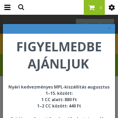
0
Bejelentkezés
×
FIGYELMEDBE
AJÁNLJUK
Revelat Jean Baptiste üdvözli Önt a
Forever Living internetes áruházában!
Nyári kedvezményes MPL-kiszállítás augusztus
Bőrápolás
Nourishing Hair Oil
1–15. között:
1 CC alatt: 880 Ft
1–2 CC között: 440 Ft