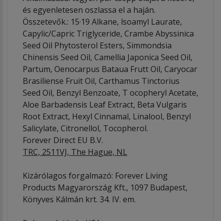
és egyenletesen oszlassa el a haján.
Összetevők.: 15·19 Alkane, lsoamyl Laurate,
Capylic/Capric Triglyceride, Crambe Abyssinica
Seed Oil Phytosterol Esters, Simmondsia
Chinensis Seed Oil, Camellia Japonica Seed Oil,
Partum, Oenocarpus Bataua Frutt Oil, Caryocar
Brasiliense Fruit Oil, Carthamus Tinctorius
Seed Oil, Benzyl Benzoate, T ocopheryl Acetate,
Aloe Barbadensis Leaf Extract, Beta Vulgaris
Root Extract, Hexyl Cinnamal, Linalool, Benzyl
Salicylate, Citronellol, Tocopherol.
Forever Direct EU B.V.
TRC, 2511VJ, The Hague, NL
Kizárólagos forgalmazó: Forever Living
Products Magyarország Kft., 1097 Budapest,
Könyves Kálmán krt. 34. IV. em.