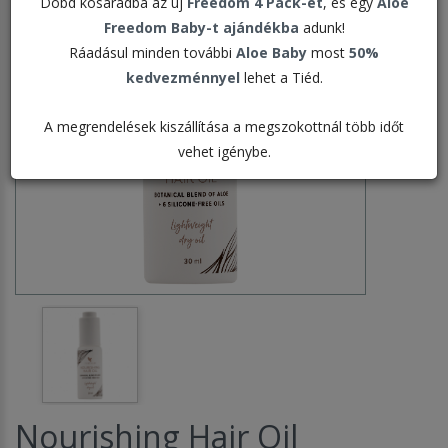
Dobd kosaradba az új
Freedom 4 Pack-et
, és egy
Aloe
Freedom Baby-t ajándékba
adunk!
Ráadásul minden további
Aloe Baby
most
50%
kedvezménnyel
lehet a Tiéd.
A megrendelések kiszállítása a megszokottnál több időt
vehet igénybe.
Nourishing Hair Oil