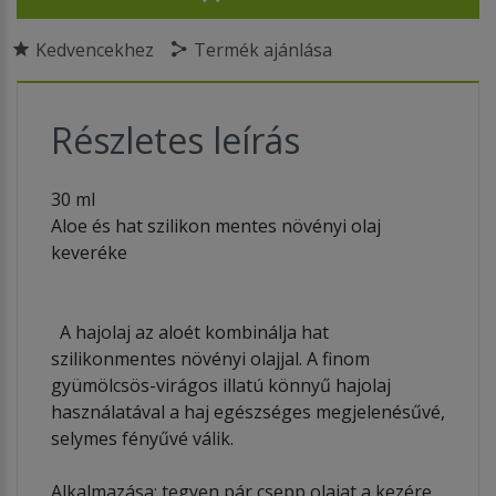
Kedvencekhez
Termék ajánlása
Részletes leírás
30 ml
Aloe és hat szilikon mentes növényi olaj
keveréke
A hajolaj az aloét kombinálja hat
szilikonmentes növényi olajjal. A finom
gyümölcsös-virágos illatú könnyű hajolaj
használatával a haj egészséges megjelenésűvé,
selymes fényűvé válik.
Alkalmazása: tegyen pár csepp olajat a kezére,