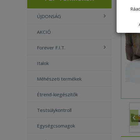
Ráad
ÚJDONSÁG
AKCIÓ
Forever F.I.T.
Italok
Méhészeti termékek
Étrend-kiegészítők
Testsúlykontroll
Egységcsomagok