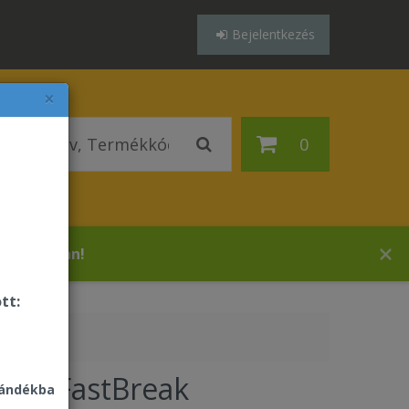
Bejelentkezés
×
0
 áruházában!
tt:
ever FastBreak
jándékba