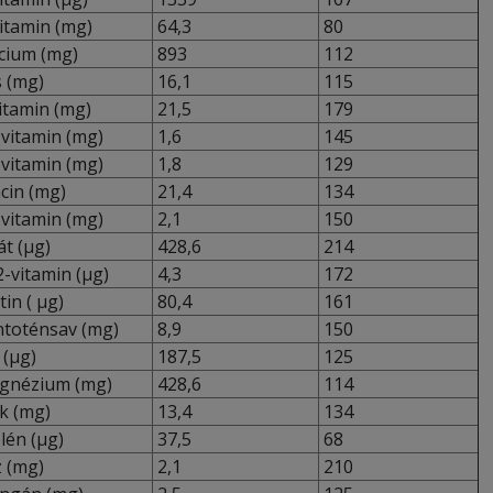
itamin (mg)
64,3
80
cium (mg)
893
112
 (mg)
16,1
115
itamin (mg)
21,5
179
vitamin (mg)
1,6
145
vitamin (mg)
1,8
129
cin (mg)
21,4
134
vitamin (mg)
2,1
150
át (µg)
428,6
214
-vitamin (µg)
4,3
172
in ( µg)
80,4
161
toténsav (mg)
8,9
150
 (µg)
187,5
125
nézium (mg)
428,6
114
k (mg)
13,4
134
lén (µg)
37,5
68
 (mg)
2,1
210