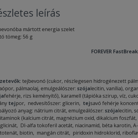
szletes leírás
bevonóba mártott energia szelet
tó tömeg: 56 g
FOREVER FastBrea
zetevők
: tejbevonó (cukor, részlegesen hidrogénezett pálm
aópor, pálmaolaj, emulgeálószer:
szója
lecitin, vanília), org
ja
fehérje, rizs keményítő), karamell (tápióka szirup, víz, cu
ány
tej
por, nedvesítőszer: glicerin,
tej
savó fehérje konce
bályozó anyag: nátrium citrát, emulgeálószer:
szója
lecitin,
vitaminok (kalcium citrát, magnézium oxid, dikalcium foszfát
glicinát, Dl-alfa tokoferil acetát, niacinamid, béta karotin, 
otenát, biotin, mangán citrát, piridoxin hidroklorid, ribofl