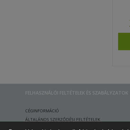
FELHASZNÁLÓI FELTÉTELEK ÉS SZABÁLYZATOK
CÉGINFORMÁCIÓ
ÁLTALÁNOS SZERZŐDÉSI FELTÉTELEK
ADATVÉDELMI TÁJÉKOZTATÓ