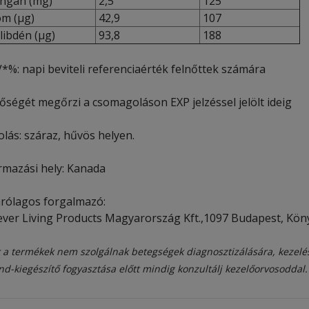
gán (mg)
2,5
125
m (µg)
42,9
107
ibdén (µg)
93,8
188
*%: napi beviteli referenciaérték felnőttek számára
őségét megőrzi a csomagoláson EXP jelzéssel jelölt ideig
lás: száraz, hűvös helyen.
rmazási hely: Kanada
árólagos forgalmazó:
ever Living Products Magyarország Kft.,1097 Budapest, Könyv
 a termékek nem szolgálnak betegségek diagnosztizálására, kezelé
nd-kiegészítő fogyasztása előtt mindig konzultálj kezelőorvosoddal.