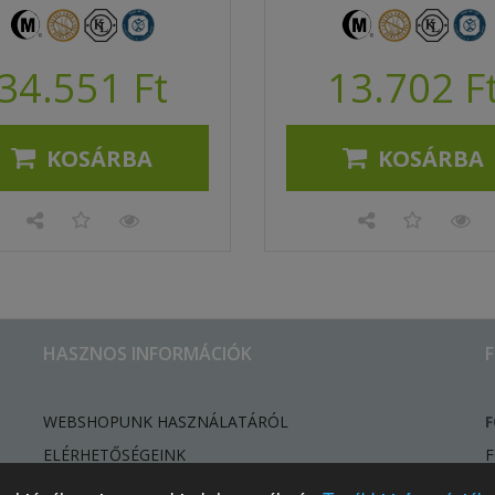
34.551 Ft
13.702 F
KOSÁRBA
KOSÁRBA
HASZNOS INFORMÁCIÓK
WEBSHOPUNK HASZNÁLATÁRÓL
F
ELÉRHETŐSÉGEINK
F
HÍREK, ÚJDONSÁGOK