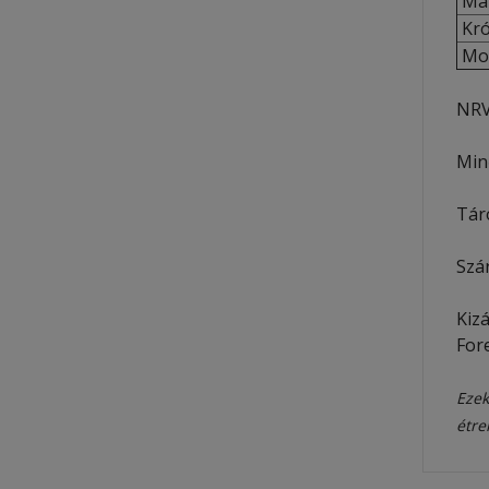
Man
Kró
Mol
NRV
Min
Táro
Szá
Kiz
For
Ezek
étre