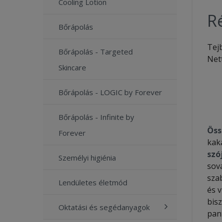
Cooling Lotion
Ré
Bőrápolás
Tej
Bőrápolás - Targeted
Net
Skincare
Bőrápolás - LOGIC by Forever
Bőrápolás - Infinite by
Öss
Forever
kak
szó
Személyi higiénia
sov
sza
Lendületes életmód
és 
bisz
Oktatási és segédanyagok
pant