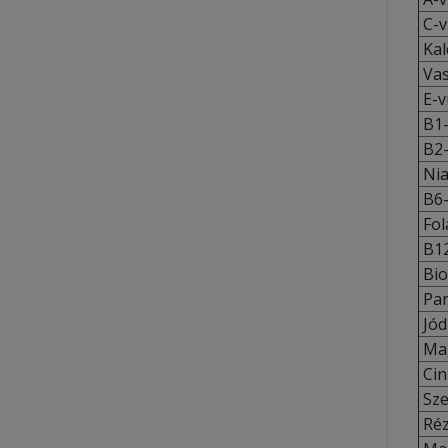
C-v
Kal
Vas
E-v
B1-
B2-
Nia
B6-
Fol
B12
Biot
Pan
Jód
Mag
Cin
Sze
Réz