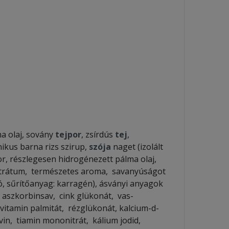
k
a olaj, sovány
tejpor
, zsírdús
tej
,
anikus barna rizs szirup,
szója
naget (izolált
kor, részlegesen hidrogénezett pálma olaj,
ntrátum, természetes aroma, savanyúságot
 só, sűrítőanyag: karragén), ásványi anyagok
, aszkorbinsav, cink glükonát, vas-
A-vitamin palmitát, rézglükonát, kalcium-d-
avin, tiamin mononitrát, kálium jodid,