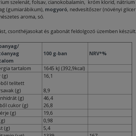
rium szelenát, folsav, cianokobalamin, króm klorid, nátrium
ag (gumiarábikum),
mogyoró
, nedvesítőszer (növényi glicer
mészetes aroma, só.
ást, csonthéjasokat és gabonát feldolgozó üzemben készült
panyag/
tóanyag
100 g-ban
NRV*%
talom
rgia tartalom
1645 kJ (392,9kcal)
 (g)
16,1
ől telített
rsavak (g)
8,9
nhidrát (g)
46,4
ől cukor (g)
26,8
érje (g)
19,6
(g)
0,98
t (g)
5,4
itamin (µg)
1339
167