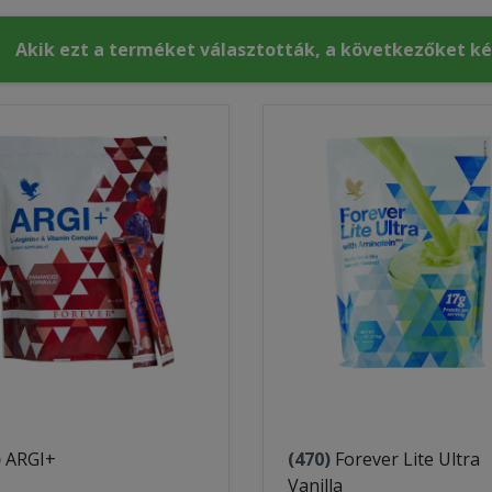
Akik ezt a terméket választották, a következőket k
)
ARGI+
(470)
Forever Lite Ultra
Vanilla