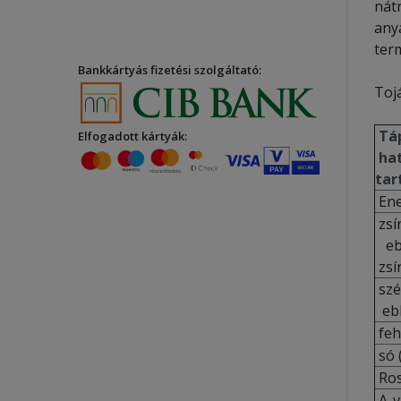
nát
any
ter
Bankkártyás fizetési szolgáltató:
Toj
Tá
Elfogadott kártyák:
ha
tar
Ene
zsír
ebb
zsí
szé
ebb
feh
só 
Ros
A-v