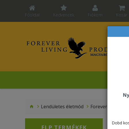
Főoldal
Kedvencek
Fiókom
Kosár
Revelat
Ny
Lendületes életmód
Forever FastBrea
Dobd kos
FLP TERMÉKEK