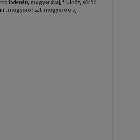
 molibdenát),
mogyoró
vaj, fruktóz, sűrítő
in),
mogyoró
liszt,
mogyoró
olaj,
.