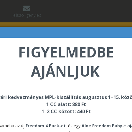
Jelszó igénylés
FIGYELMEDBE
AJÁNLJUK
 Jean Baptiste üdvözli Önt a Forever Living internetes
ári kedvezményes MPL-kiszállítás augusztus 1–15. közö
1 CC alatt: 880 Ft
k
1–2 CC között: 440 Ft
For
aradba az új
Freedom 4 Pack-et
, és egy
Aloe Freedom Baby-t a