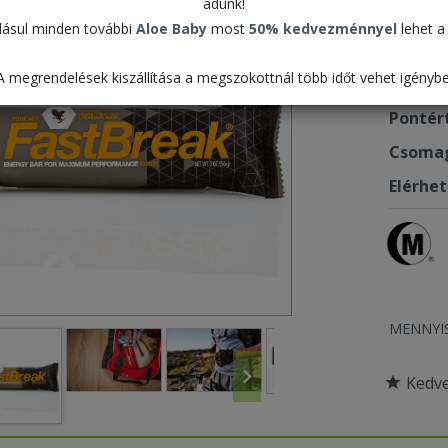
adunk!
2.32
ásul minden további
Aloe Baby
most
50% kedvezménnyel
lehet a 
A megrendelések kiszállítása a megszokottnál több időt vehet igénybe
Termék
Pontér
Csomag
Elérhe
MENNYI
Kedv