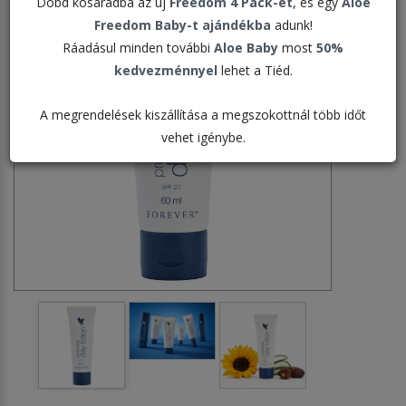
Dobd kosaradba az új
Freedom 4 Pack-et
, és egy
Aloe
Freedom Baby-t ajándékba
adunk!
Ráadásul minden további
Aloe Baby
most
50%
kedvezménnyel
lehet a Tiéd.
A megrendelések kiszállítása a megszokottnál több időt
vehet igénybe.