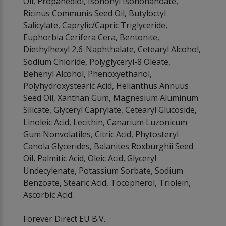
Oil, Propanediol, Isononyl Isononanoate,
Ricinus Communis Seed Oil, Butyloctyl
Salicylate, Caprylic/Capric Triglyceride,
Euphorbia Cerifera Cera, Bentonite,
Diethylhexyl 2,6-Naphthalate, Cetearyl Alcohol,
Sodium Chloride, Polyglyceryl-8 Oleate,
Behenyl Alcohol, Phenoxyethanol,
Polyhydroxystearic Acid, Helianthus Annuus
Seed Oil, Xanthan Gum, Magnesium Aluminum
Silicate, Glyceryl Caprylate, Cetearyl Glucoside,
Linoleic Acid, Lecithin, Canarium Luzonicum
Gum Nonvolatiles, Citric Acid, Phytosteryl
Canola Glycerides, Balanites Roxburghii Seed
Oil, Palmitic Acid, Oleic Acid, Glyceryl
Undecylenate, Potassium Sorbate, Sodium
Benzoate, Stearic Acid, Tocopherol, Triolein,
Ascorbic Acid.
Forever Direct EU B.V.