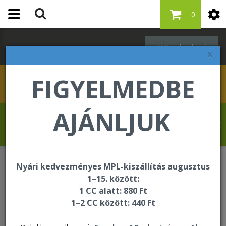
0
Bejelentkezés
×
FIGYELMEDBE
AJÁNLJUK
Revelat Jean Baptiste üdvözli Önt a
Forever Living internetes áruházában!
Nyári kedvezményes MPL-kiszállítás augusztus
Bőrápolás - Targeted Skincare
1–15. között:
Protecting Day Lotion
1 CC alatt: 880 Ft
1–2 CC között: 440 Ft