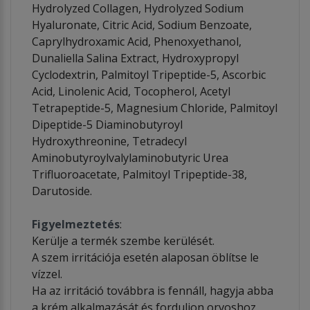
Hydrolyzed Collagen, Hydrolyzed Sodium
Hyaluronate, Citric Acid, Sodium Benzoate,
Caprylhydroxamic Acid, Phenoxyethanol,
Dunaliella Salina Extract, Hydroxypropyl
Cyclodextrin, Palmitoyl Tripeptide-5, Ascorbic
Acid, Linolenic Acid, Tocopherol, Acetyl
Tetrapeptide-5, Magnesium Chloride, Palmitoyl
Dipeptide-5 Diaminobutyroyl
Hydroxythreonine, Tetradecyl
Aminobutyroylvalylaminobutyric Urea
Trifluoroacetate, Palmitoyl Tripeptide-38,
Darutoside.
Figyelmeztetés
:
Kerülje a termék szembe kerülését.
A szem irritációja esetén alaposan öblítse le
vízzel.
Ha az irritáció továbbra is fennáll, hagyja abba
a krém alkalmazását és forduljon orvoshoz.