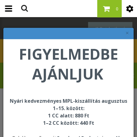
0
Bejelentkezés
×
FIGYELMEDBE
AJÁNLJUK
Revelat Jean Baptiste üdvözli Önt a
Forever Living internetes áruházában!
Nyári kedvezményes MPL-kiszállítás augusztus
Bőrápolás - Targeted Skincare
1–15. között:
Awakening Eye Cream
1 CC alatt: 880 Ft
1–2 CC között: 440 Ft