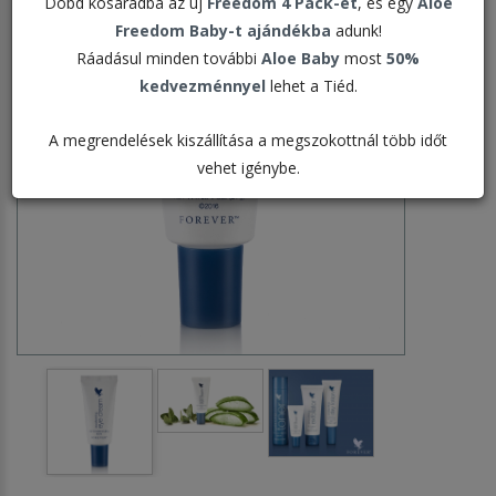
Dobd kosaradba az új
Freedom 4 Pack-et
, és egy
Aloe
Freedom Baby-t ajándékba
adunk!
Ráadásul minden további
Aloe Baby
most
50%
kedvezménnyel
lehet a Tiéd.
A megrendelések kiszállítása a megszokottnál több időt
vehet igénybe.