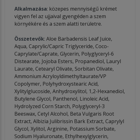
Alkalmazása
: közepes mennyiségű krémet
vigyen fel az ujjaival gyengéden a szem
környékére és a szem alatti területre.
Összetevők
: Aloe Barbadensis Leaf Juice,
Aqua, Caprylic/Capric Triglyceride, Coco-
Caprylate/Caprate, Glycerin, Polyglyceryl-6
Distearate, Jojoba Esters, Propanediol, Lauryl
Laurate, Cetearyl Olivate, Sorbitan Olivate,
Ammonium Acryloyldimethyltaurate/VP
Copolymer, Polyhydroxystearic Acid,
Xylitylglucoside, Anhydroxylitol, 1,2-Hexanediol,
Butylene Glycol, Panthenol, Linoleic Acid,
Hydrolyzed Corn Starch, Polyglyceryl-3
Beeswax, Cetyl Alcohol, Beta Vulgaris Root
Extract, Albizia Julibrissin Bark Extract, Caprylyl
Glycol, Xylitol, Arginine, Potassium Sorbate,
Sodium Hyaluronate, Ethylhexylglycerin,