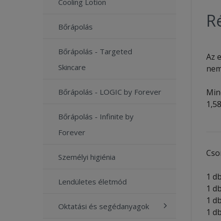
Cooling Lotion
Ré
Bőrápolás
Bőrápolás - Targeted
Az e
Skincare
nem
Min
Bőrápolás - LOGIC by Forever
1,5
Bőrápolás - Infinite by
Forever
Cso
Személyi higiénia
1 
Lendületes életmód
1 
1 d
Oktatási és segédanyagok
1 d