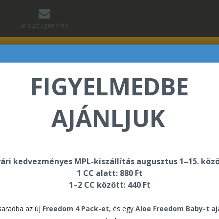
Jelszó igénylés
FIGYELMEDBE
AJÁNLJUK
 Jean Baptiste üdvözli Önt a Forever Living internetes
ári kedvezményes MPL-kiszállítás augusztus 1–15. közö
1 CC alatt: 880 Ft
Pak - Sport & Wellness
1–2 CC között: 440 Ft
Star
aradba az új
Freedom 4 Pack-et
, és egy
Aloe Freedom Baby-t a