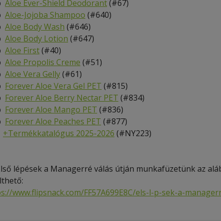
b
Aloe Ever-Shield Deodorant
(#67)
b
Aloe-Jojoba Shampoo
(#640)
b
Aloe Body Wash
(#646)
b
Aloe Body Lotion
(#647)
b
Aloe First
(#40)
b
Aloe Propolis Creme
(#51)
b
Aloe Vera Gelly
(#61)
b
Forever Aloe Vera Gel PET
(#815)
b
Forever Aloe Berry Nectar PET
(#834)
b
Forever Aloe Mango
PET
(#836)
b
Forever Aloe Peaches PET
(#877)
+
Termékkatalógus 2025-2026
(#NY223)
Első lépések a Managerré válás útján munkafüzetünk az aláb
lthető:
ps://www.flipsnack.com/FF57A699E8C/els-l-p-sek-a-managerr-