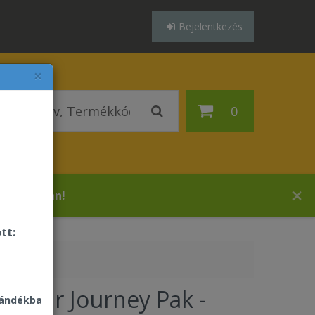
Bejelentkezés
×
0
 áruházában!
tt:
t Your Journey Pak -
jándékba