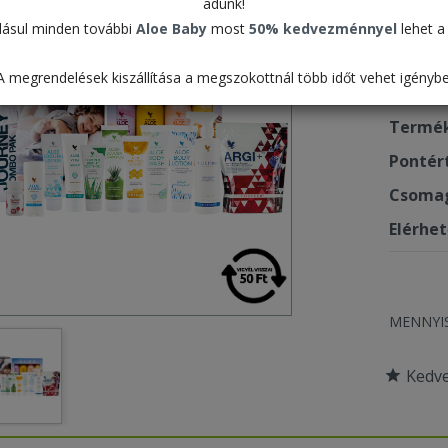
adunk!
Spo
ásul minden további
Aloe Baby
most
50% kedvezménnyel
lehet a 
162.
A megrendelések kiszállítása a megszokottnál több időt vehet igénybe
Termék
Pontér
Csomag
Elérhe
MENNYI
Kedv