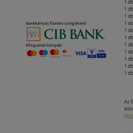
1 d
1 d
1 d
1 d
Bankkártyás fizetési szolgáltató:
1 d
1 d
1 d
Elfogadott kártyák:
1 d
1 d
1 d
1 d
Az 
letö
htt