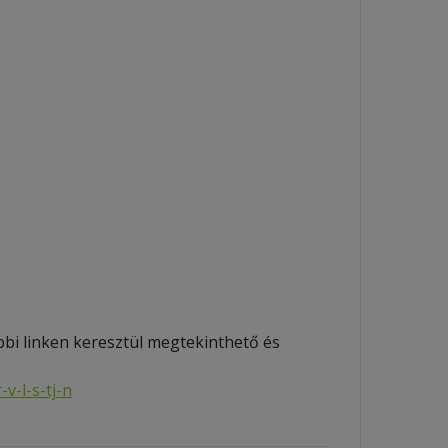
bi linken keresztül megtekinthető és
v-l-s-tj-n