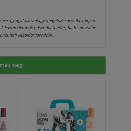
sére, gyógyítására vagy megelőzésére. Bármilyen
. A kozmetikumok használata előtt, ha bizonytalan
onzultálj kezelőorvosoddal.
érték még: