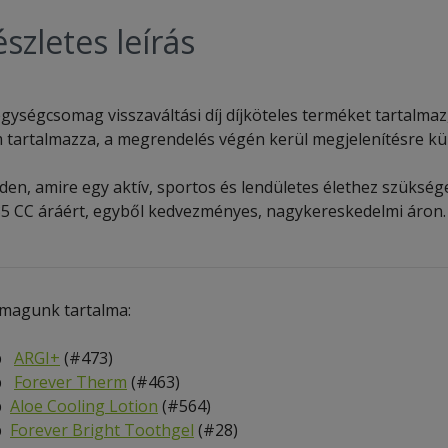
szletes leírás
gységcsomag visszaváltási díj díjköteles terméket tartalmaz, a
 tartalmazza, a megrendelés végén kerül megjelenítésre kül
den, amire egy aktív, sportos és lendületes élethez szüksé
85 CC áráért, egyből kedvezményes, nagykereskedelmi áron.
magunk tartalma:
db
ARGI+
(#473)
db
Forever Therm
(#463)
b
Aloe Cooling Lotion
(#564)
b
Forever Bright Toothgel
(#28)