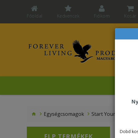
Főoldal
Kedvencek
Fiókom
Kosár
Revelat
Ny
Egységcsomagok
Start Your Journey 
Dobd kos
FLP TERMÉKEK