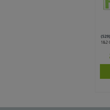
(529
1&2 