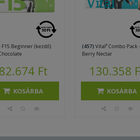
)
F15 Beginner (kezdő)
(457)
Vital⁵ Combo Pack 
Chocolate
Berry Nectar
82.674 Ft
130.358 F
KOSÁRBA
KOSÁRBA