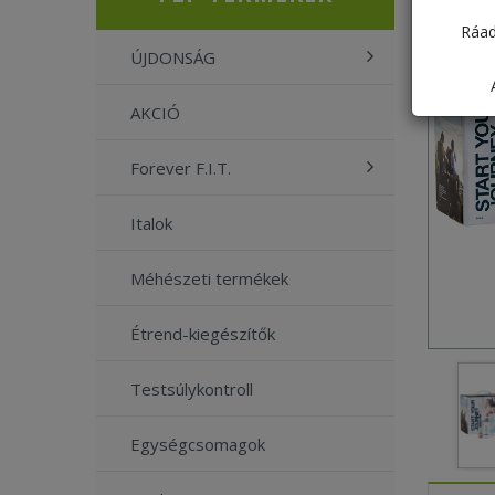
Ráad
ÚJDONSÁG
AKCIÓ
Forever F.I.T.
Italok
Méhészeti termékek
Étrend-kiegészítők
Testsúlykontroll
Egységcsomagok