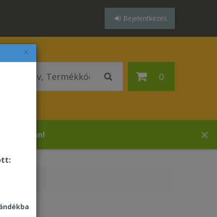
Bejelentkezés
×
0
 áruházában!
tt:
jándékba