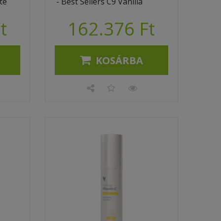
te
- Best Sellers C9 Vanilla
t
162.376 Ft
KOSÁRBA