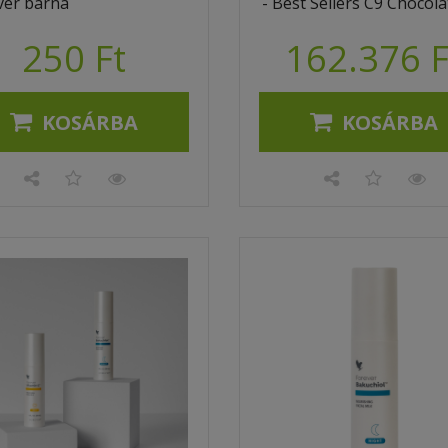
ver barna
- Best Sellers C9 Chocola
250 Ft
162.376 F
KOSÁRBA
KOSÁRBA