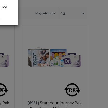
Tiéd.
12
Megjelenítve:
.
y Pak
(6931)
Start Your Journey Pak