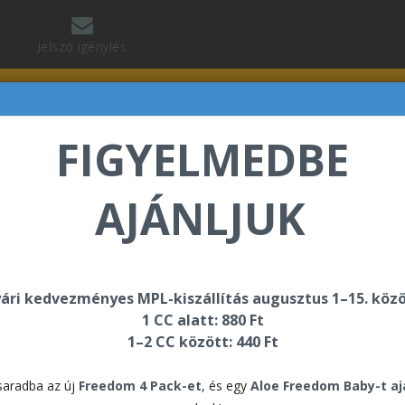
Jelszó igénylés
FIGYELMEDBE
AJÁNLJUK
 Jean Baptiste üdvözli Önt a Forever Living internetes
ári kedvezményes MPL-kiszállítás augusztus 1–15. közö
1 CC alatt: 880 Ft
1–2 CC között: 440 Ft
DONSÁG
aradba az új
Freedom 4 Pack-et
, és egy
Aloe Freedom Baby-t a