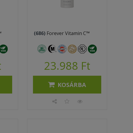
™
(686)
Forever Vitamin C™
t
23.988 Ft
KOSÁRBA