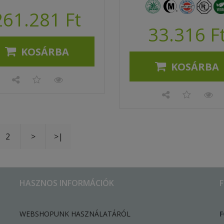
261.281 Ft
33.316 F
KOSÁRBA
KOSÁRBA
2
>
>|
HASZNOS INFORMÁCIÓK
WEBSHOPUNK HASZNÁLATÁRÓL
F