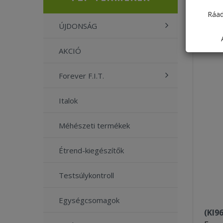
Ráad
ÚJDONSÁG
AKCIÓ
Forever F.I.T.
Italok
Méhészeti termékek
Étrend-kiegészítők
Testsúlykontroll
Egységcsomagok
(KI9