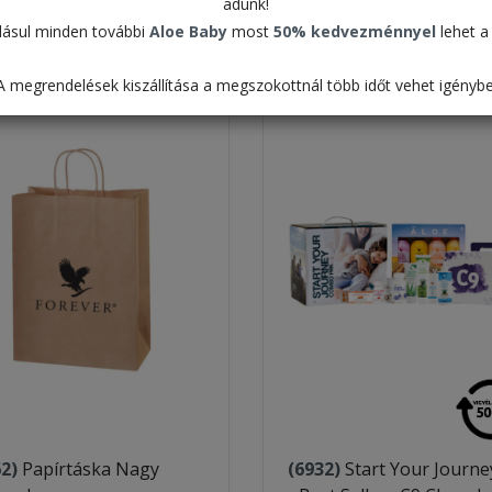
adunk!
Táblázat
ásul minden további
Aloe Baby
most
50% kedvezménnyel
lehet a 
Alapértelmezett
A megrendelések kiszállítása a megszokottnál több időt vehet igénybe
62)
Papírtáska Nagy
(6932)
Start Your Journe