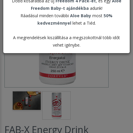
Dobd kosaradba az új
Freedom 4 Pack-et
, és egy
Aloe
Freedom Baby-t ajándékba
adunk!
Ráadásul minden további
Aloe Baby
most
50%
kedvezménnyel
lehet a Tiéd.
A megrendelések kiszállítása a megszokottnál több időt
vehet igénybe.
FAB-X Energy Drink