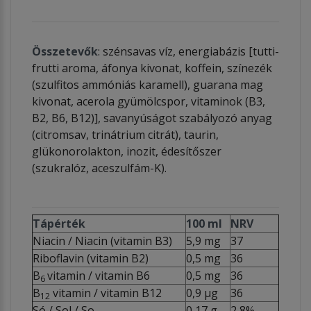
Összetevők
: szénsavas víz, energiabázis [tutti-
frutti aroma, áfonya kivonat, koffein, színezék
(szulfitos ammóniás karamell), guarana mag
kivonat, acerola gyümölcspor, vitaminok (B3,
B2, B6, B12)], savanyúságot szabályozó anyag
(citromsav, trinátrium citrát), taurin,
glükonorolakton, inozit, édesítőszer
(szukralóz, aceszulfám-K).
Tápérték
100 ml
NRV
Niacin / Niacin (vitamin B3)
5,9 mg
37
Riboflavin (vitamin B2)
0,5 mg
36
B
vitamin / vitamin B6
0,5 mg
36
6
B
vitamin / vitamin B12
0,9 μg
36
12
Só / Sol / So
0,17 g
2,8%