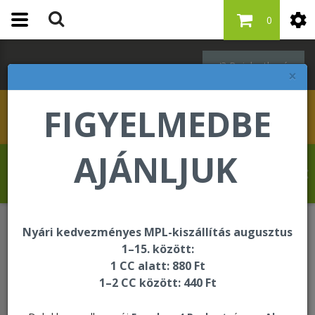
0
Bejelentkezés
×
FIGYELMEDBE
AJÁNLJUK
Revelat Jean Baptiste üdvözli Önt a
Forever Living internetes áruházában!
Nyári kedvezményes MPL-kiszállítás augusztus
ÚJDONSÁG
FAB-X Energy Drink
1–15. között:
1 CC alatt: 880 Ft
1–2 CC között: 440 Ft