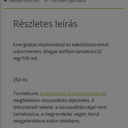
Kedvencekhez
Termék ajánlása
Részletes leírás
Energiaital vitaminokkal és édesítőszerekkel,
cukormentes. Magas koffein tartalom (32
mg/100 ml)
250 ml.
Termékünk
a vonatkozó szabályozásoknak
megfelelően visszaváltási díjköteles. A
feltüntetett vételár a visszaváltási díjat nem
tartalmazza, a megrendelés végén kerül
megjelenítésre külön tételként.