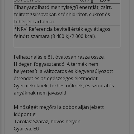
Elhanyagolható mennyiségű energiát, zsírt,
telített zsírsavakat, szénhidrátot, cukrot és
fehérjét tartalmaz.
*NRV: Referencia beviteli érték egy átlagos
felnőtt számára (8 400 kJ/2 000 kcal).
Felhasználás előtt óvatosan rázza össze.
Hidegen fogyasztandó. A termék nem
helyettesíti a változatos és kiegyensúlyozott
étrendet és az egészséges életmódot.
Gyermekeknek, terhes nőknek, és szoptatós
anyáknak nem javasolt!
Minőségét megőrzi a doboz alján jelzett
időpontig.
Tárolás: Száraz, hűvös helyen.
Gyártva: EU