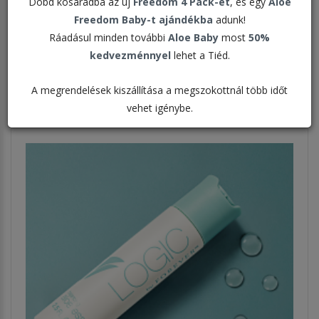
Dobd kosaradba az új
Freedom 4 Pack-et
, és egy
Aloe
Freedom Baby-t ajándékba
adunk!
Rendezés:
Ráadásul minden további
Aloe Baby
most
50%
kedvezménnyel
lehet a Tiéd.
Megjelenítve:
A megrendelések kiszállítása a megszokottnál több időt
vehet igénybe.