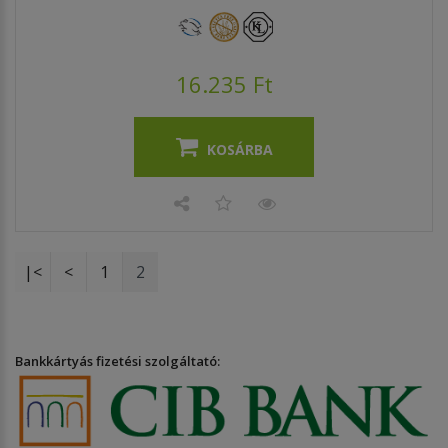
16.235 Ft
KOSÁRBA
|<
<
1
2
Bankkártyás fizetési szolgáltató: