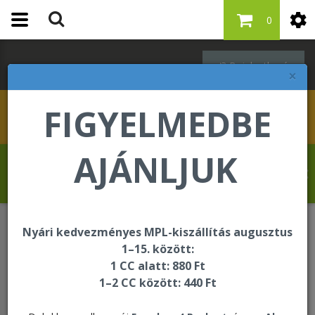
0
Bejelentkezés
×
FIGYELMEDBE
AJÁNLJUK
Revelat Jean Baptiste üdvözli Önt a
Forever Living internetes áruházában!
Nyári kedvezményes MPL-kiszállítás augusztus
ÚJDONSÁG
1–15. között:
1 CC alatt: 880 Ft
1–2 CC között: 440 Ft
ÚJDONSÁG