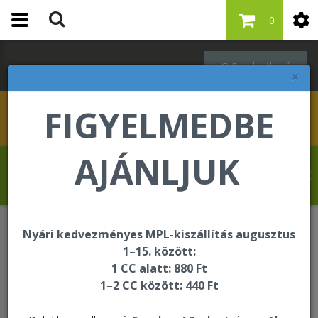
0
Bejelentkezés
×
FIGYELMEDBE
AJÁNLJUK
Revelat Jean Baptiste üdvözli Önt a
Forever Living internetes áruházában!
Nyári kedvezményes MPL-kiszállítás augusztus
Egységcsomagok
1–15. között:
Vitamin C and Bakuchiol Combo Kit
1 CC alatt: 880 Ft
1–2 CC között: 440 Ft