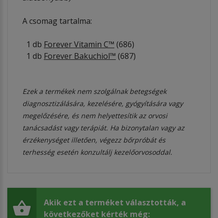
A csomag tartalma:
1 db
Forever Vitamin C™
(686)
1 db
Forever Bakuchiol™
(687)
Ezek a termékek nem szolgálnak betegségek
diagnosztizálására, kezelésére, gyógyítására vagy
megelőzésére, és nem helyettesítik az orvosi
tanácsadást vagy terápiát. Ha bizonytalan vagy az
érzékenységet illetően, végezz bőrpróbát és
terhesség esetén konzultálj kezelőorvosoddal.
Akik ezt a terméket választották, a
következőket kérték még: