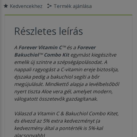
Kedvencekhez
Termék ajánlása
Részletes leírás
A
Forever Vitamin C™
és a
Forever
Bakuchiol™ Combo Kit
egymást kiegészítve
emelik új szintre a szépségápolásodat. A
nappali ragyogást a C-vitamin ereje biztosítja,
éjszaka pedig a bakuchiol segíti a bőr
megújulását. Mindkettő alapja a levélbelsőből
nyert tiszta Aloe vera gél, amelyet modern,
válogatott összetevők gazdagítanak.
Válaszd a Vitamin C & Bakuchiol Combo Kitet,
és élvezd az 5% extra kedvezményt (a
kedvezmény által a pontérték is 5%-kal
alacsonyabb)