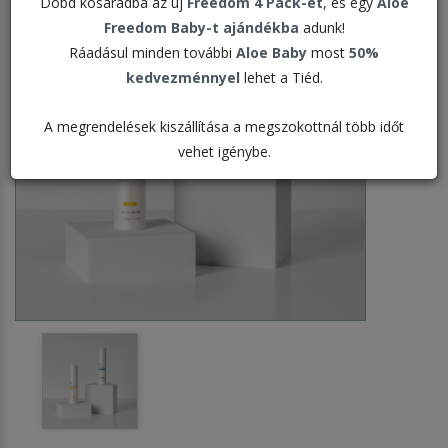
Dobd kosaradba az új
Freedom 4 Pack-et
, és egy
Aloe
Freedom Baby-t ajándékba
adunk!
Ráadásul minden további
Aloe Baby
most
50%
kedvezménnyel
lehet a Tiéd.
A megrendelések kiszállítása a megszokottnál több időt
vehet igénybe.