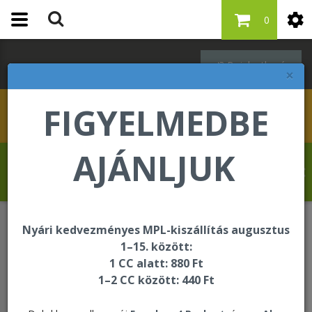
0
Bejelentkezés
×
FIGYELMEDBE
AJÁNLJUK
Revelat Jean Baptiste üdvözli Önt a
Forever Living internetes áruházában!
Nyári kedvezményes MPL-kiszállítás augusztus
Egységcsomagok
4 Pack Aloe Combo
1–15. között:
1 CC alatt: 880 Ft
1–2 CC között: 440 Ft