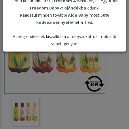
Dobd kosaradba az új
Freedom 4 Pack-et
, és egy
Aloe
Freedom Baby-t ajándékba
adunk!
Ráadásul minden további
Aloe Baby
most
50%
kedvezménnyel
lehet a Tiéd.
A megrendelések kiszállítása a megszokottnál több időt
vehet igénybe.