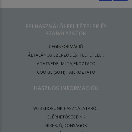
FELHASZNÁLÓI FELTÉTELEK ÉS
SZABÁLYZATOK
CÉGINFORMÁCIÓ
ÁLTALÁNOS SZERZŐDÉSI FELTÉTELEK
ADATVÉDELMI TÁJÉKOZTATÓ
​COOKIE (SÜTI) TÁJÉKOZTATÓ
HASZNOS INFORMÁCIÓK
WEBSHOPUNK HASZNÁLATÁRÓL
ELÉRHETŐSÉGEINK
HÍREK, ÚJDONSÁGOK