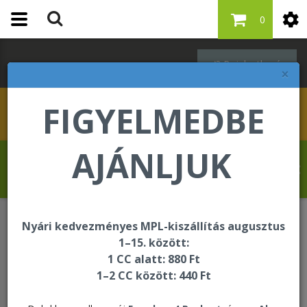
0
Bejelentkezés
×
FIGYELMEDBE
AJÁNLJUK
Revelat Jean Baptiste üdvözli Önt a
Forever Living internetes áruházában!
Nyári kedvezményes MPL-kiszállítás augusztus
Egységcsomagok
4 Pack Aloe Peaches
1–15. között:
1 CC alatt: 880 Ft
1–2 CC között: 440 Ft