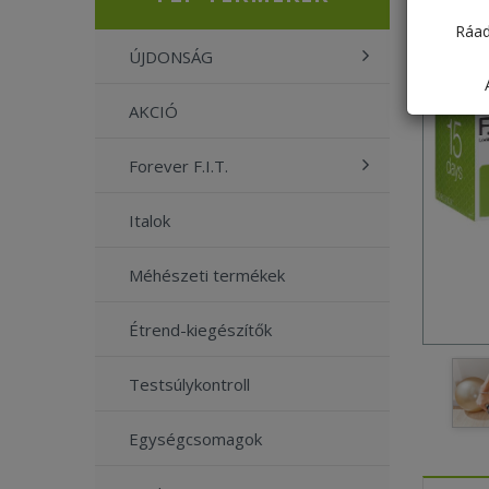
Ráad
ÚJDONSÁG
AKCIÓ
Forever F.I.T.
Italok
Méhészeti termékek
Étrend-kiegészítők
Testsúlykontroll
Egységcsomagok