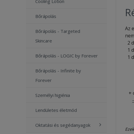
Cooling Lotion
Ré
Bőrápolás
Az e
Bőrápolás - Targeted
nem
Skincare
2 
1 
Bőrápolás - LOGIC by Forever
1 
- F
Bőrápolás - Infinite by
- F
- F
Forever
+ o
Személyi higiénia
-
Lendületes életmód
Oktatási és segédanyagok
Ezek