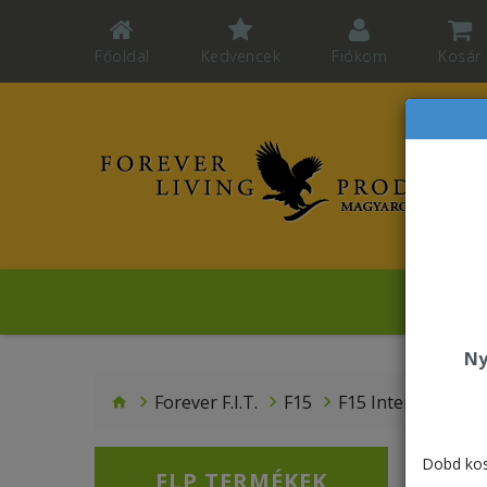
Főoldal
Kedvencek
Fiókom
Kosár
Revelat
Ny
Forever F.I.T.
F15
F15 Intermediate 
Dobd kos
FLP TERMÉKEK