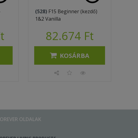
-
(528)
F15 Beginner (kezdő)
1&2 Vanilla
t
82.674 Ft
KOSÁRBA
FOREVER OLDALAK