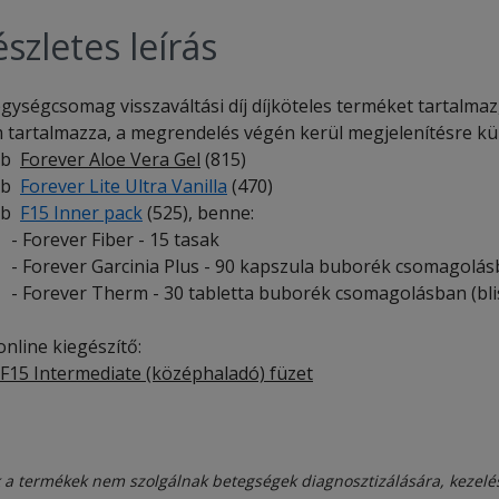
szletes leírás
gységcsomag visszaváltási díj díjköteles terméket tartalmaz, a
 tartalmazza, a megrendelés végén kerül megjelenítésre kül
db
Forever Aloe Vera Gel
(815)
db
Forever Lite Ultra Vanilla
(470)
db
F15 Inner pack
(525), benne:
orever Fiber - 15 tasak
orever Garcinia Plus - 90 kapszula buborék csomagolásba
orever Therm - 30 tabletta buborék csomagolásban (blis
nline kiegészítő:
F15 Intermediate (középhaladó) füzet
 a termékek nem szolgálnak betegségek diagnosztizálására, kezelé