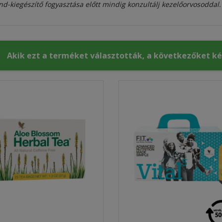
nd-kiegészítő fogyasztása előtt mindig konzultálj kezelőorvosoddal.
Akik ezt a terméket választották, a következőket k