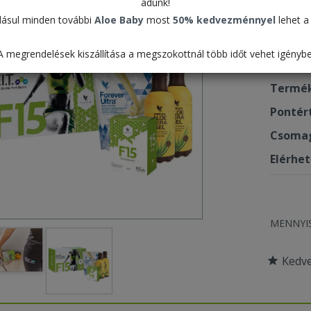
adunk!
(kö
ásul minden további
Aloe Baby
most
50% kedvezménnyel
lehet a 
82.6
A megrendelések kiszállítása a megszokottnál több időt vehet igénybe
Termék
Pontér
Csomag
Elérhe
MENNYI
Kedv