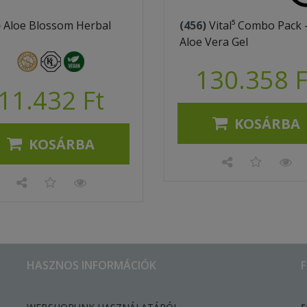
)
Aloe Blossom Herbal
(456)
Vital⁵ Combo Pack 
Aloe Vera Gel
130.358 F
11.432 Ft
KOSÁRBA
KOSÁRBA
HASZNOS INFORMÁCIÓK