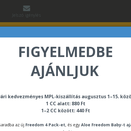
Jelszó igénylés
FIGYELMEDBE
AJÁNLJUK
 Jean Baptiste üdvözli Önt a Forever Living internetes
ári kedvezményes MPL-kiszállítás augusztus 1–15. közö
1 CC alatt: 880 Ft
(középhaladó) 1&2 Vanilla
1–2 CC között: 440 Ft
F15
aradba az új
Freedom 4 Pack-et
, és egy
Aloe Freedom Baby-t a