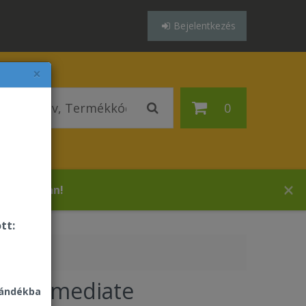
Bejelentkezés
×
0
 áruházában!
tt:
 Intermediate
jándékba